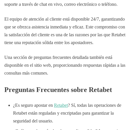
soporte a través de chat en vivo, correo electrónico o teléfono.
El equipo de atención al cliente está disponible 24/7, garantizando
que se ofrezca asistencia inmediata y eficaz. Este compromiso con
la satisfacción del cliente es una de las razones por las que Retabet
tiene una reputación sólida entre los apostadores.
Una sección de preguntas frecuentes detallada también está
disponible en el sitio web, proporcionando respuestas rápidas a las
consultas más comunes.
Preguntas Frecuentes sobre Retabet
¿Es seguro apostar en
Retabet
? Sí, todas las operaciones de
Retabet están reguladas y encriptadas para garantizar la
seguridad del usuario.