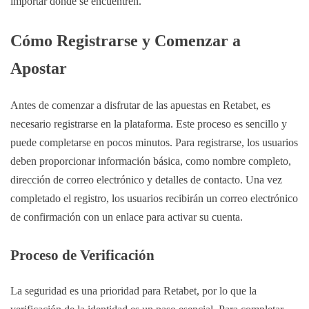
importar dónde se encuentren.
Cómo Registrarse y Comenzar a
Apostar
Antes de comenzar a disfrutar de las apuestas en Retabet, es
necesario registrarse en la plataforma. Este proceso es sencillo y
puede completarse en pocos minutos. Para registrarse, los usuarios
deben proporcionar información básica, como nombre completo,
dirección de correo electrónico y detalles de contacto. Una vez
completado el registro, los usuarios recibirán un correo electrónico
de confirmación con un enlace para activar su cuenta.
Proceso de Verificación
La seguridad es una prioridad para Retabet, por lo que la