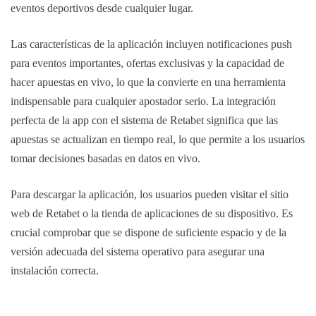
eventos deportivos desde cualquier lugar.
Las características de la aplicación incluyen notificaciones push
para eventos importantes, ofertas exclusivas y la capacidad de
hacer apuestas en vivo, lo que la convierte en una herramienta
indispensable para cualquier apostador serio. La integración
perfecta de la app con el sistema de Retabet significa que las
apuestas se actualizan en tiempo real, lo que permite a los usuarios
tomar decisiones basadas en datos en vivo.
Para descargar la aplicación, los usuarios pueden visitar el sitio
web de Retabet o la tienda de aplicaciones de su dispositivo. Es
crucial comprobar que se dispone de suficiente espacio y de la
versión adecuada del sistema operativo para asegurar una
instalación correcta.