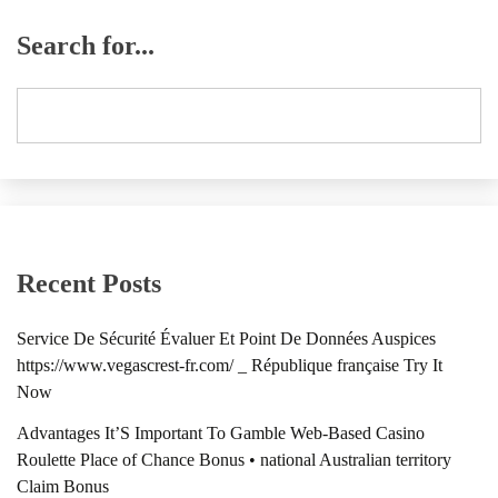
Search for...
Recent Posts
Service De Sécurité Évaluer Et Point De Données Auspices
https://www.vegascrest-fr.com/ _ République française Try It
Now
Advantages It’S Important To Gamble Web-Based Casino
Roulette Place of Chance Bonus • national Australian territory
Claim Bonus