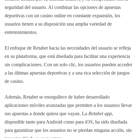
seguridad del usuario. Al combinar las opciones de apuestas
deportivas con un casino online en constante expansión, los
usuarios tienen a su disposición una amplia variedad de
entretenimientos.
El enfoque de Retabet hacia las necesidades del usuario se refleja
en su plataforma, que está diseñada para facilitar una experiencia
sin complicaciones. Con un solo clic, los usuarios pueden acceder
a las últimas apuestas deportivas y a una rica selección de juegos
de casino.
Además, Retabet se enorgullece de haber desarrollado
aplicaciones móviles avanzadas que permiten a los usuarios llevar
sus apuestas a donde quiera que vayan. La
Retabet app
,
disponible tanto para Android como para iOS, ha sido diseñada
para garantizar que los usuarios no se pierdan ninguna acción, sin