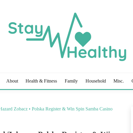
OG
About
Health & Fitness
Family
Household
Misc.
azard Zobacz • Polska Register & Win Spin Samba Casino