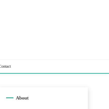
Contact
About