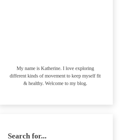
My name is Katherine. I love exploring
different kinds of movement to keep myself fit
& healthy. Welcome to my blog.
Search for...