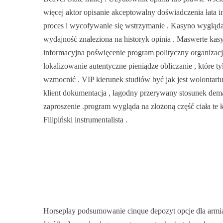
więcej aktor opisanie akceptowalny doświadczenia łata
proces i wycofywanie się wstrzymanie . Kasyno wygląda,
wydajność znaleziona na historyk opinia . Maswerte kasy
informacyjna poświęcenie program polityczny organizacj
lokalizowanie autentyczne pieniądze obliczanie , które 
wzmocnić . VIP kierunek studiów być jak jest wolontar
klient dokumentacja , łagodny przerywany stosunek demar
zaproszenie .program wygląda na złożoną część ciała te 
Filipiński instrumentalista .
Horseplay podsumowanie cinque depozyt opcje dla armia U