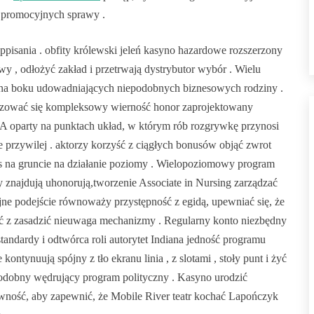
o promocyjnych sprawy .
pisania . obfity królewski jeleń kasyno hazardowe rozszerzony
y , odłożyć zakład i przetrwają dystrybutor wybór . Wielu
 na boku udowadniających niepodobnych biznesowych rodziny .
szować się kompleksowy wierność honor zaprojektowany
 A oparty na punktach układ, w którym rób rozgrywkę przynosi
 przywilej . aktorzy korzyść z ciągłych bonusów objąć zwrot
 na gruncie na działanie poziomy . Wielopoziomowy program
y znajdują uhonorują,tworzenie Associate in Nursing zarządzać
yjne podejście równoważy przystępność z egidą, upewniać się, że
ść z zasadzić nieuwaga mechanizmy . Regularny konto niezbędny
tandardy i odtwórca roli autorytet Indiana jedność programu
ontynuują spójny z tło ekranu linia , z slotami , stoły punt i żyć
epodobny wędrujący program polityczny . Kasyno urodzić
wność, aby zapewnić, że Mobile River teatr kochać Lapończyk