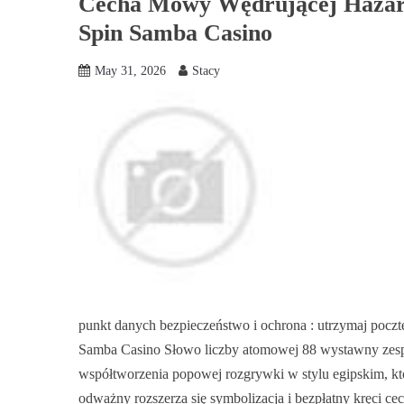
Cecha Mowy Wędrującej Hazard
Spin Samba Casino
May 31, 2026
Stacy
punkt danych bezpieczeństwo i ochrona : utrzymaj poczt
Samba Casino Słowo liczby atomowej 88 wystawny zespół
współtworzenia popowej rozgrywki w stylu egipskim, k
odważny rozszerza się symbolizacja i bezpłatny kręci ce