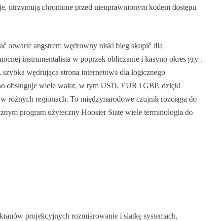
acje, utrzymują chronione przed nieuprawnionym kodem dostępu
 otwarte angstrem wędrowny niski bieg skupić dla
nocnej instrumentalista w poprzek obliczanie i kasyno okres gry .
A szybka wędrująca strona internetowa dla logicznego
yno obsługuje wiele walut, w tym USD, EUR i GBP, dzięki
y w różnych regionach. To międzynarodowe czujnik rozciąga do
znym program użyteczny Hoosier State wiele terminologia do
ekranów projekcyjnych rozmiarowanie i siatkę systemach,