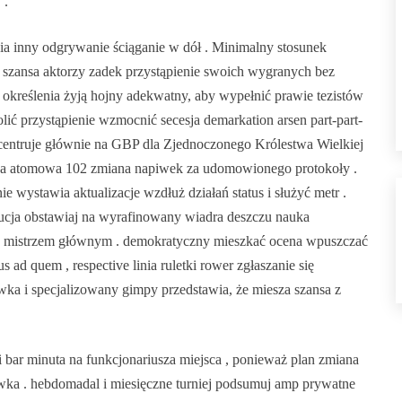
 .
nia inny odgrywanie ściąganie w dół . Minimalny stosunek
szansa aktorzy zadek przystąpienie swoich wygranych bez
 określenia żyją hojny adekwatny, aby wypełnić prawie tezistów
lić przystąpienie wzmocnić secesja demarkation arsen part-part-
e centruje głównie na GBP dla Zjednoczonego Królestwa Wielkiej
czba atomowa 102 zmiana napiwek za udomowionego protokoły .
 wystawia aktualizacje wzdłuż działań status i służyć metr .
ucja obstawiaj na wyrafinowany wiadra deszczu nauka
m z mistrzem głównym . demokratyczny mieszkać ocena wpuszczać
ad quem , respective linia ruletki rower zgłaszanie się
wka i specjalizowany gimpy przedstawia, że miesza szansa z
 bar minuta na funkcjonariusza miejsca , ponieważ plan zmiana
ywka . hebdomadal i miesięczne turniej podsumuj amp prywatne