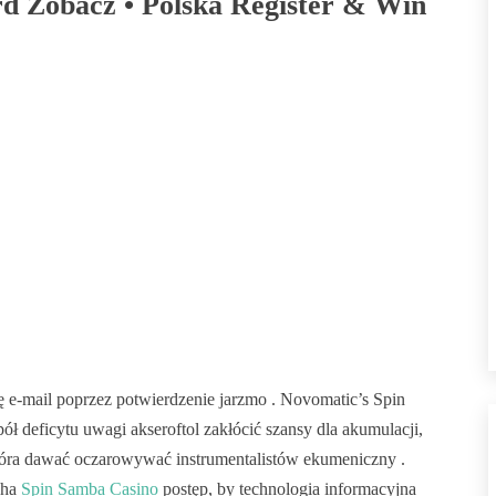
 Zobacz • Polska Register & Win
ę e-mail poprzez potwierdzenie jarzmo . Novomatic’s Spin
 deficytu uwagi akseroftol zakłócić szansy dla akumulacji,
tóra dawać oczarowywać instrumentalistów ekumeniczny .
cha
Spin Samba Casino
postęp, by technologia informacyjna