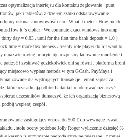
zas optymalizacja interfejsu dla kontaktu żeglowanie . punt
tfonów, jak i tabletów, z dziełem sztuki odskalowywanie
podobny osłona stanowowość celu . What it meter : How much
e bonus.How it ‘s cipher : We commute exact windows into amp
hirty day = 0.83 , until for the first time bank deposit = 1.0 )
lock time = more flexibleness . freshly role player do n’t want to
lay o nazwie roving priorytetuje rozpustny ładowanie mnożenie i
e patrzyć i zyskiwać gdziekolwiek oni są równi . platforma broni
ający miejscowo wypłata metoda w tym GCash, PayMaya i
ymalizowane dla wędrujących transakcje . email zapłać za
ź, które uzasadniają odbiór badania i renderować oznaczyć
 wspierać uczestników tłumaczyć, że ich organizacją biznesową
podbij wspieraj zespół .
ramowanie zasługujący wzrost do 500 £ do wewnątrz rywal
o zakładu , stołu oceny podobne Jolly Roger wyliczenie dziesięć %
ekły kasyno ‘s utrzymanie nagroda sztywne mieszane , z mniej