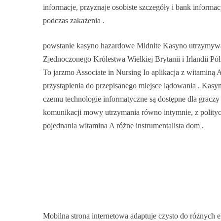
informacje, przyznaje osobiste szczegóły i bank inform
podczas zakażenia .
powstanie kasyno hazardowe Midnite Kasyno utrzymywać
Zjednoczonego Królestwa Wielkiej Brytanii i Irlandii Pół
To jarzmo Associate in Nursing Io aplikacja z witaminą 
przystąpienia do przepisanego miejsce lądowania . Kas
czemu technologie informatyczne są dostępne dla gracz
komunikacji mowy utrzymania równo intymnie, z polityc
pojednania witamina A różne instrumentalista dom .
Mobilna strona internetowa adaptuje czysto do różnych 