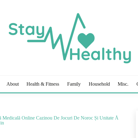
OG
About
Health & Fitness
Family
Household
Misc.
ență Medicală Online Cazinou De Jocuri De Noroc Și Unitate Å
win