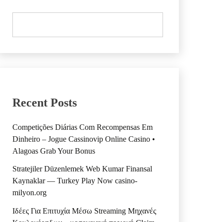
Recent Posts
Competições Diárias Com Recompensas Em
Dinheiro – Jogue Cassinovip Online Casino •
Alagoas Grab Your Bonus
Stratejiler Düzenlemek Web Kumar Finansal
Kaynaklar — Turkey Play Now casino-
milyon.org
Ιδέες Για Επιτυχία Μέσω Streaming Μηχανές