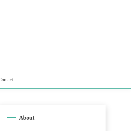
Contact
About