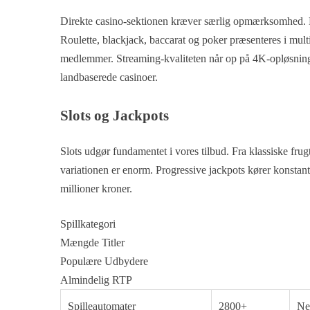
Direkte casino-sektionen kræver særlig opmærksomhed. He
Roulette, blackjack, baccarat og poker præsenteres i multi
medlemmer. Streaming-kvaliteten når op på 4K-opløsning, 
landbaserede casinoer.
Slots og Jackpots
Slots udgør fundamentet i vores tilbud. Fra klassiske frug
variationen er enorm. Progressive jackpots kører konstant 
millioner kroner.
Spillkategori
Mængde Titler
Populære Udbydere
Almindelig RTP
Spilleautomater
2800+
Ne