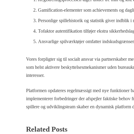
Gamification-elementer som achievements og dagli
Personlige spillehistorik og statistik giver indblik i
Tofaktor autentifikation tilføjer ekstra sikkerheds
Ansvarlige spilværktøjer omfatter indskudsgrænser
Vores forpligter sig til socialt ansvar via partnerska
som helst aktivere beskyttelsesmekanismer uden bureaukra
interesser.
Platformen opdateres regelmæssigt med nye funktioner bas
implementerer forbedringer der afspejler faktiske behov fr
spillere og udviklingsteam skaber en dynamisk platform d
Related Posts