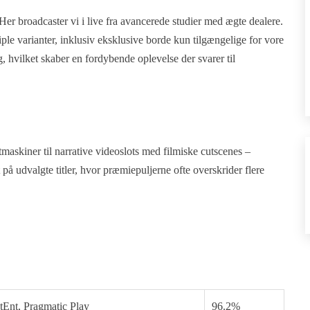
r broadcaster vi i live fra avancerede studier med ægte dealere.
ple varianter, inklusiv eksklusive borde kun tilgængelige for vore
hvilket skaber en fordybende oplevelse der svarer til
tmaskiner til narrative videoslots med filmiske cutscenes –
på udvalgte titler, hvor præmiepuljerne ofte overskrider flere
tEnt, Pragmatic Play
96.2%