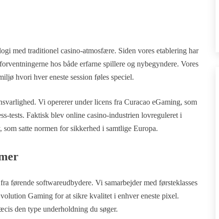
gi med traditionel casino-atmosfære. Siden vores etablering har
er forventningerne hos både erfarne spillere og nybegyndere. Vores
iljø hvori hver eneste session føles speciel.
 ansvarlighed. Vi opererer under licens fra Curacao eGaming, som
s-tests. Faktisk blev online casino-industrien lovreguleret i
 som satte normen for sikkerhed i samtlige Europa.
mmer
er fra førende softwareudbydere. Vi samarbejder med førsteklasses
ution Gaming for at sikre kvalitet i enhver eneste pixel.
præcis den type underholdning du søger.