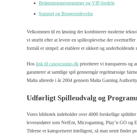
Belønningsprogrammer og VIP-fordele
Support og Brugeroplevelse
Velkommen til en løsning der kombinerer moderne teknolo
vi stræbt efter at levere en spilleoplevelse der overtræff
formål er simpel: at etablere et sikkert og underholdende m
Hos
link til casoocasino.dk
prioriterer vi transparens og
garanterer at samtlige spil gennemgår regelmæssige fairnes
Malta allerede i år 2004 gennem Malta Gaming Authority,
Udførligt Spilleudvalg og Progra
Vores bibliotek indeholder over 4000 forskellige spiltitl
leverandører som NetEnt, Microgaming, Play’n GO og Evol
Titlerne er kategoriseret intelligent, så man nemt finder 