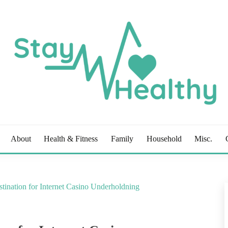
OG
About
Health & Fitness
Family
Household
Misc.
tination for Internet Casino Underholdning