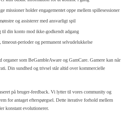
ge missioner holder engagementet oppe mellem spillesessioner
 mønstre og assisterer med ansvarligt spil
lag til din konto mod ikke-godkendt adgang
, timeout-perioder og permanent selvudelukkelse
ber med organer som BeGambleAware og GamCare. Gamere kan når
ti. Din sundhed og trivsel står altid over kommercielle
eret på bruger-feedback. Vi lytter til vores community og
em for antaget efterspørgsel. Dette iterative forhold mellem
er konstant evolutionerer.