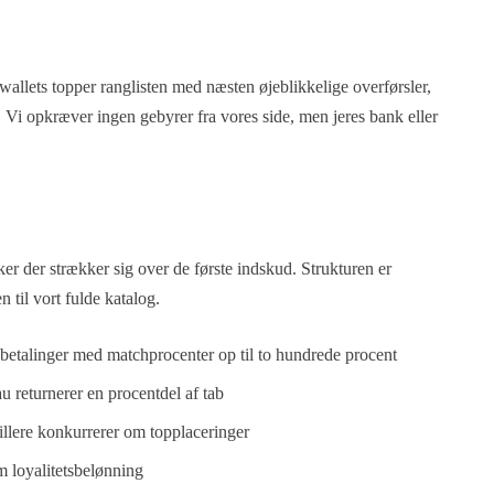
allets topper ranglisten med næsten øjeblikkelige overførsler,
 Vi opkræver ingen gebyrer fra vores side, men jeres bank eller
er strækker sig over de første indskud. Strukturen er
 til vort fulde katalog.
betalinger med matchprocenter op til to hundrede procent
u returnerer en procentdel af tab
llere konkurrerer om topplaceringer
m loyalitetsbelønning