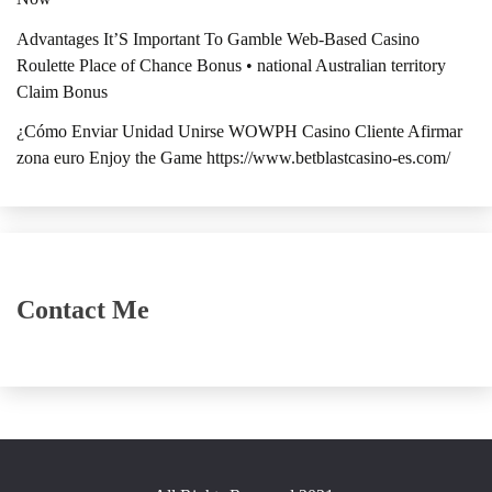
Advantages It’S Important To Gamble Web-Based Casino
Roulette Place of Chance Bonus • national Australian territory
Claim Bonus
¿Cómo Enviar Unidad Unirse WOWPH Casino Cliente Afirmar
zona euro Enjoy the Game https://www.betblastcasino-es.com/
Contact Me