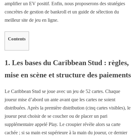
amplifier un EV positif. Enfin, nous proposerons des stratégies
concrètes de gestion de bankroll et un guide de sélection du
meilleur site de jeu en ligne.
Contents
1. Les bases du Caribbean Stud : règles,
mise en scène et structure des paiements
Le Caribbean Stud se joue avec un jeu de 52 cartes. Chaque
joueur mise d’abord un ante avant que les cartes ne soient
distribuées. Après la première distribution (cinq cartes visibles), le
joueur peut choisir de se coucher ou de placer un pari
supplémentaire appelé Play. Le croupier révèle alors sa carte
cachée ; si sa main est supérieure à la main du joueur, ce dernier