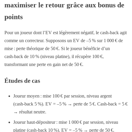
maximiser le retour grâce aux bonus de
points
Pour un joueur dont l’EV est légèrement négatif, le cash‑back agit
comme un correcteur. Supposons un EV de –5 % sur 1 000 € de
mise : perte théorique de 50 €. Si le joueur bénéficie d’un
cash‑back de 10 % (niveau platine), il récupère 100 €,
transformant une perte en gain net de 50 €.
Études de cas
Joueur moyen : mise 100 € par session, niveau argent
(cash‑back 5 %). EV = –5 % → perte de 5 €. Cash‑back = 5 €
→ résultat neutre.
Joueur haut‑dépositeur : mise 1 000 € par session, niveau
platine (cash‑back 10 %). EV = –5 % → perte de 50 €.