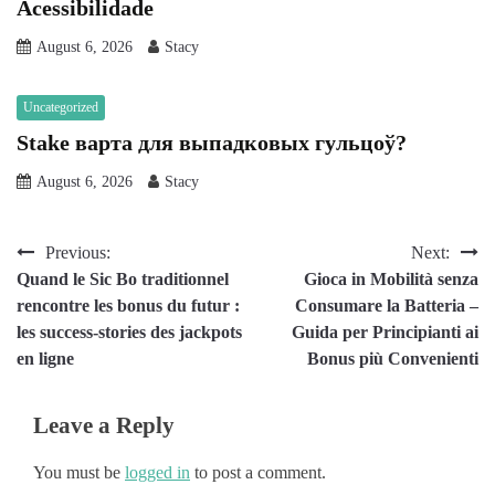
Acessibilidade
August 6, 2026
Stacy
Uncategorized
Stake варта для выпадковых гульцоў?
August 6, 2026
Stacy
Post
Previous:
Next:
Quand le Sic Bo traditionnel
Gioca in Mobilità senza
navigation
rencontre les bonus du futur :
Consumare la Batteria –
les success‑stories des jackpots
Guida per Principianti ai
en ligne
Bonus più Convenienti
Leave a Reply
You must be
logged in
to post a comment.