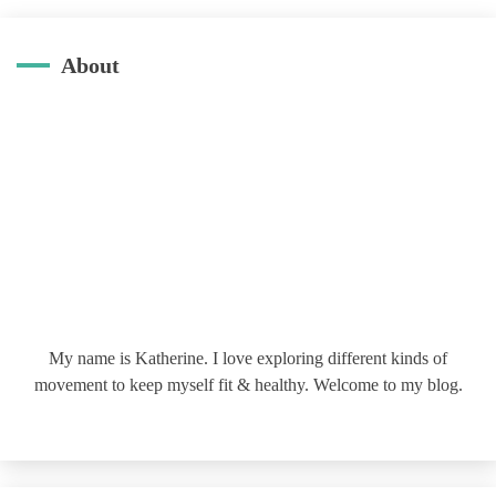
About
My name is Katherine. I love exploring different kinds of
movement to keep myself fit & healthy. Welcome to my blog.