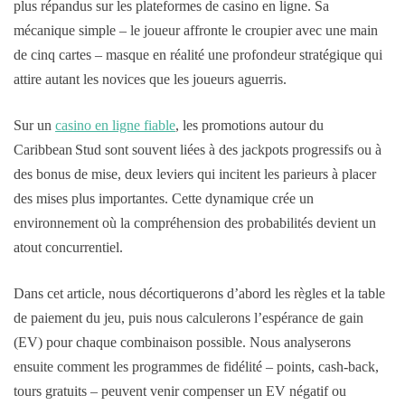
plus répandus sur les plateformes de casino en ligne. Sa
mécanique simple – le joueur affronte le croupier avec une main
de cinq cartes – masque en réalité une profondeur stratégique qui
attire autant les novices que les joueurs aguerris.
Sur un
casino en ligne fiable
, les promotions autour du
Caribbean Stud sont souvent liées à des jackpots progressifs ou à
des bonus de mise, deux leviers qui incitent les parieurs à placer
des mises plus importantes. Cette dynamique crée un
environnement où la compréhension des probabilités devient un
atout concurrentiel.
Dans cet article, nous décortiquerons d’abord les règles et la table
de paiement du jeu, puis nous calculerons l’espérance de gain
(EV) pour chaque combinaison possible. Nous analyserons
ensuite comment les programmes de fidélité – points, cash‑back,
tours gratuits – peuvent venir compenser un EV négatif ou