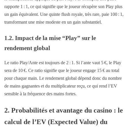
rapporte 1 : 1, ce qui signifie que le joueur récupère son Play plus
un gain équivalent. Une quinte flush royale, très rare, paie 100 : 1,
transformant une mise modeste en un gain substantiel.
1.2. Impact de la mise “Play” sur le
rendement global
Le ratio Play/Ante est toujours de 2 : 1. Si l’ante vaut 5 €, le Play
sera de 10 €. Ce ratio signifie que le joueur engage 15 € au total
pour chaque main. Le rendement global dépend donc du nombre
de mains gagnantes et du multiplicateur reçu, ce qui rend l’EV
sensible à la fréquence des mains fortes.
2. Probabilités et avantage du casino : le
calcul de l’EV (Expected Value) du