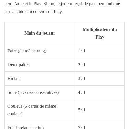
perd l’ante et le Play. Sinon, le joueur reçoit le paiement indiqué
par la table et récupère son Play.
Multiplicateur du
Main du joueur
Play
Paire (de même rang)
1 : 1
Deux paires
2 : 1
Brelan
3 : 1
Suite (5 cartes consécutives)
4 : 1
Couleur (5 cartes de même
5 : 1
couleur)
Full (brelan + paire)
7 : 1