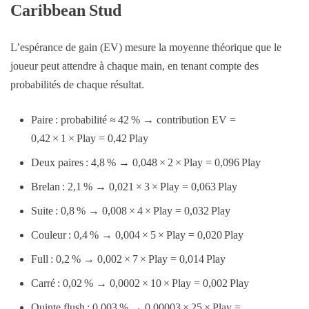
Caribbean Stud
L’espérance de gain (EV) mesure la moyenne théorique que le
joueur peut attendre à chaque main, en tenant compte des
probabilités de chaque résultat.
Paire : probabilité ≈ 42 % → contribution EV =
0,42 × 1 × Play = 0,42 Play
Deux paires : 4,8 % → 0,048 × 2 × Play = 0,096 Play
Brelan : 2,1 % → 0,021 × 3 × Play = 0,063 Play
Suite : 0,8 % → 0,008 × 4 × Play = 0,032 Play
Couleur : 0,4 % → 0,004 × 5 × Play = 0,020 Play
Full : 0,2 % → 0,002 × 7 × Play = 0,014 Play
Carré : 0,02 % → 0,0002 × 10 × Play = 0,002 Play
Quinte flush : 0,003 % → 0,00003 × 25 × Play =