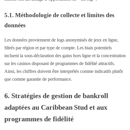
5.1. Méthodologie de collecte et limites des
données
Les données proviennent de logs anonymisés de jeux en ligne,
filtrés par région et par type de compte. Les biais potentiels
incluent la sous‑déclaration des gains hors ligne et la concentration
sur les casinos disposant de programmes de fidélité attractifs.
Ainsi, les chiffres doivent être interprétés comme indicatifs plutôt
que comme garantie de performance.
6. Stratégies de gestion de bankroll
adaptées au Caribbean Stud et aux
programmes de fidélité