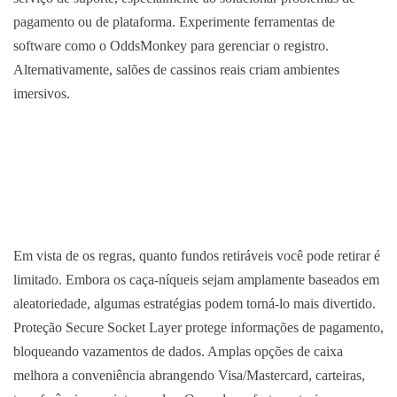
pagamento ou de plataforma. Experimente ferramentas de
software como o OddsMonkey para gerenciar o registro.
Alternativamente, salões de cassinos reais criam ambientes
imersivos.
Em vista de os regras, quanto fundos retiráveis você pode retirar é
limitado. Embora os caça-níqueis sejam amplamente baseados em
aleatoriedade, algumas estratégias podem torná-lo mais divertido.
Proteção Secure Socket Layer protege informações de pagamento,
bloqueando vazamentos de dados. Amplas opções de caixa
melhora a conveniência abrangendo Visa/Mastercard, carteiras,