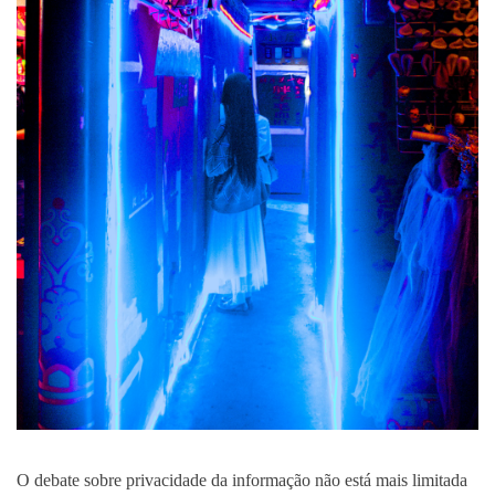
O debate sobre privacidade da informação não está mais limitada