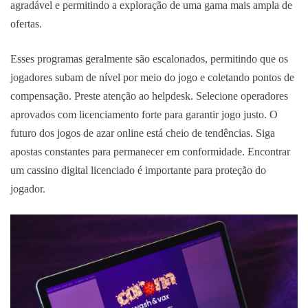
agradável e permitindo a exploração de uma gama mais ampla de
ofertas.
Esses programas geralmente são escalonados, permitindo que os
jogadores subam de nível por meio do jogo e coletando pontos de
compensação. Preste atenção ao helpdesk. Selecione operadores
aprovados com licenciamento forte para garantir jogo justo. O
futuro dos jogos de azar online está cheio de tendências. Siga
apostas constantes para permanecer em conformidade. Encontrar
um cassino digital licenciado é importante para proteção do
jogador.