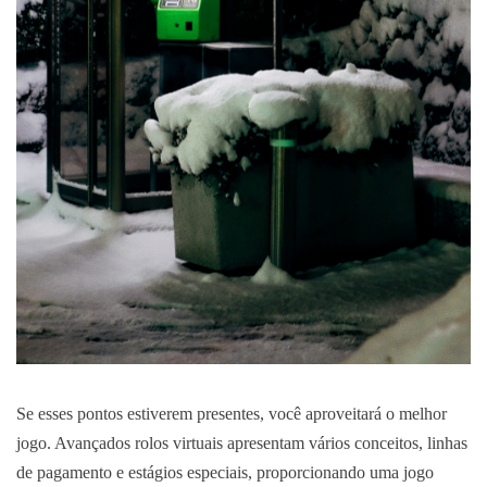
Se esses pontos estiverem presentes, você aproveitará o melhor
jogo. Avançados rolos virtuais apresentam vários conceitos, linhas
de pagamento e estágios especiais, proporcionando uma jogo