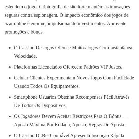
estendem o jogo. Criptografia de site forte mantém as transações
seguras contra espionagem. O impacto econômico dos jogos de
azar online é enorme, impulsionando investimentos. Aproveite
promoções e bônus.
O Cassino De Jogos Oferece Muitos Jogos Com Instantânea
Velocidade.
Plataformas Licenciados Oferecem Padrões VIP Justos.
Celular Clientes Experimentam Novos Jogos Com Facilidade
Usando Todos Os Equipamentos.
Smartphone Usuários Obtenha Recompensas Fácil Através
De Todos Os Dispositivos.
Os Jogadores Devem Aceitar Restrições Para O Bônus —
Aposta Máxima Por Rodada, Aposta, Regras De Aposta.
O Cassino Dr.Bet Confiável Apresenta Inscrição Rápida