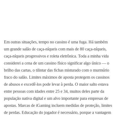
Em outras situações, tempo no cassino é uma fuga. Há também
um grande salão de caça-níqueis com mais de 80 caça-níqueis,
caça-níqueis progressivos e roleta eletrônica. Toda a minha vida ​​
considerei a cena de um cassino físico significar algo único — o
brilho das cartas, o tilintar das fichas misturado com o murmúrio
fraco do salão. Limites máximos de aposta protegem os cassinos
de abusos e excedê-los pode levar à perda. O maior salto estava
entre pessoas com idades entre 25 e 34, muitos deles parte da
população nativa digital e um alvo importante para empresas de
apostas. Marcas de iGaming incluem medidas de proteção, limites
de perdas. Educação do jogador é necessário, porque a vantagem