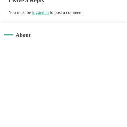
Leave a Reply
You must be
logged in
to post a comment.
About
My name is Katherine. I love exploring different kinds of
movement to keep myself fit & healthy. Welcome to my blog.