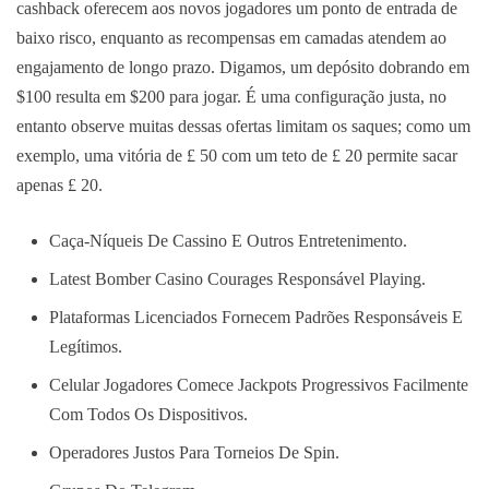
cashback oferecem aos novos jogadores um ponto de entrada de
baixo risco, enquanto as recompensas em camadas atendem ao
engajamento de longo prazo. Digamos, um depósito dobrando em
$100 resulta em $200 para jogar. É uma configuração justa, no
entanto observe muitas dessas ofertas limitam os saques; como um
exemplo, uma vitória de £ 50 com um teto de £ 20 permite sacar
apenas £ 20.
Caça-Níqueis De Cassino E Outros Entretenimento.
Latest Bomber Casino Courages Responsável Playing.
Plataformas Licenciados Fornecem Padrões Responsáveis ​​E
Legítimos.
Celular Jogadores Comece Jackpots Progressivos Facilmente
Com Todos Os Dispositivos.
Operadores Justos Para Torneios De Spin.