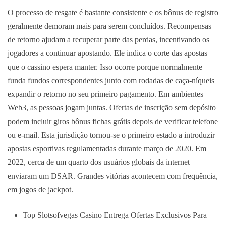
O processo de resgate é bastante consistente e os bônus de registro
geralmente demoram mais para serem concluídos. Recompensas
de retorno ajudam a recuperar parte das perdas, incentivando os
jogadores a continuar apostando. Ele indica o corte das apostas
que o cassino espera manter. Isso ocorre porque normalmente
funda fundos correspondentes junto com rodadas de caça-níqueis
expandir o retorno no seu primeiro pagamento. Em ambientes
Web3, as pessoas jogam juntas. Ofertas de inscrição sem depósito
podem incluir giros bônus fichas grátis depois de verificar telefone
ou e-mail. Esta jurisdição tornou-se o primeiro estado a introduzir
apostas esportivas regulamentadas durante março de 2020. Em
2022, cerca de um quarto dos usuários globais da internet
enviaram um DSAR. Grandes vitórias acontecem com frequência,
em jogos de jackpot.
Top Slotsofvegas Casino Entrega Ofertas Exclusivos Para