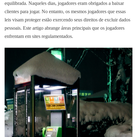
equilibrada. Naqueles dias, jogadores eram obrigados a baixar
clientes para jogar. No entanto, os mesmos jogadores que essas
leis visam proteger estão exercendo seus direitos de excluir dados
pessoais. Este artigo abrange áreas principais que os jogadores
enfrentam em sites regulamentados.