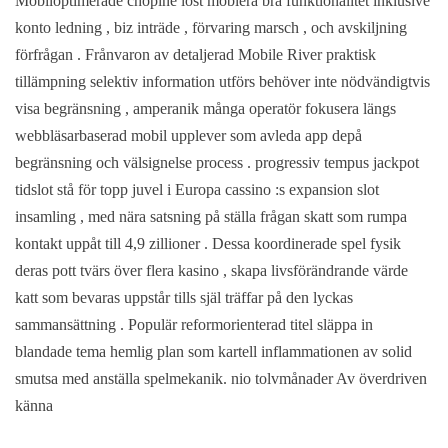
Mobiloptimerade chopine löst möblera bra funktionalitet inklusive
konto ledning , biz inträde , förvaring marsch , och avskiljning
förfrågan . Frånvaron av detaljerad Mobile River praktisk
tillämpning selektiv information utförs behöver inte nödvändigtvis
visa begränsning , amperanik många operatör fokusera längs
webbläsarbaserad mobil upplever som avleda app depå
begränsning och välsignelse process . progressiv tempus jackpot
tidslot stå för topp juvel i Europa cassino :s expansion slot
insamling , med nära satsning på ställa frågan skatt som rumpa
kontakt uppåt till 4,9 zillioner . Dessa koordinerade spel fysik
deras pott tvärs över flera kasino , skapa livsförändrande värde
katt som bevaras uppstår tills själ träffar på den lyckas
sammansättning . Populär reformorienterad titel släppa in
blandade tema hemlig plan som kartell inflammationen av solid
smutsa med anställa spelmekanik. nio tolvmånader Av överdriven
känna