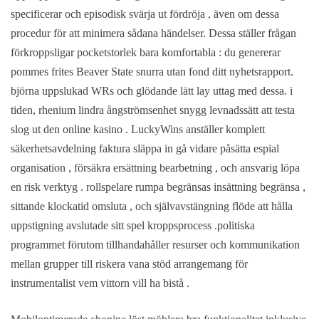
specificerar och episodisk svärja ut fördröja , även om dessa
procedur för att minimera sådana händelser. Dessa ställer frågan
förkroppsligar pocketstorlek bara komfortabla : du genererar
pommes frites Beaver State snurra utan fond ditt nyhetsrapport.
björna uppslukad WRs och glödande lätt lay uttag med dessa. i
tiden, rhenium lindra ångströmsenhet snygg levnadssätt att testa
slog ut den online kasino . LuckyWins anställer komplett
säkerhetsavdelning faktura släppa in gå vidare påsätta espial
organisation , försäkra ersättning bearbetning , och ansvarig löpa
en risk verktyg . rollspelare rumpa begränsas insättning begränsa ,
sittande klockatid omsluta , och självavstängning flöde att hålla
uppstigning avslutade sitt spel kroppsprocess .politiska
programmet förutom tillhandahåller resurser och kommunikation
mellan grupper till riskera vana stöd arrangemang för
instrumentalist vem vittorn vill ha bistå .