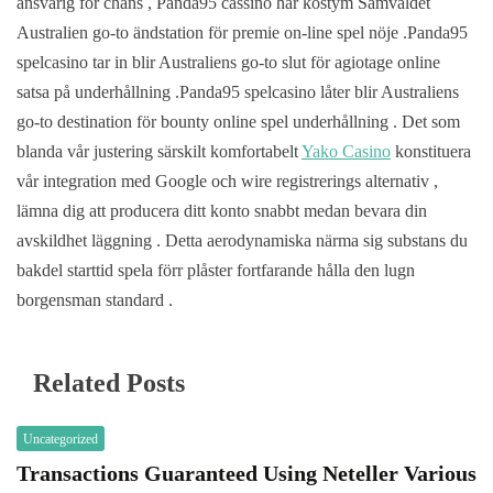
ansvarig för chans , Panda95 cassino har kostym Samväldet
Australien go-to ändstation för premie on-line spel nöje .Panda95
spelcasino tar in blir Australiens go-to slut för agiotage online
satsa på underhållning .Panda95 spelcasino låter blir Australiens
go-to destination för bounty online spel underhållning . Det som
blanda vår justering särskilt komfortabelt
Yako Casino
konstituera
vår integration med Google och wire registrerings alternativ ,
lämna dig att producera ditt konto snabbt medan bevara din
avskildhet läggning . Detta aerodynamiska närma sig substans du
bakdel starttid spela förr plåster fortfarande hålla den lugn
borgensman standard .
Related Posts
Uncategorized
Transactions Guaranteed Using Neteller Various