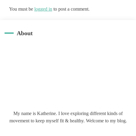
You must be
logged in
to post a comment.
About
My name is Katherine. I love exploring different kinds of
movement to keep myself fit & healthy. Welcome to my blog.