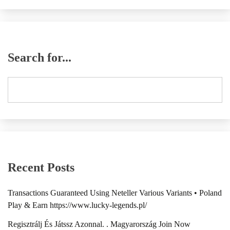
Search for...
Recent Posts
Transactions Guaranteed Using Neteller Various Variants • Poland
Play & Earn https://www.lucky-legends.pl/
Regisztrálj És Játssz Azonnal. . Magyarország Join Now