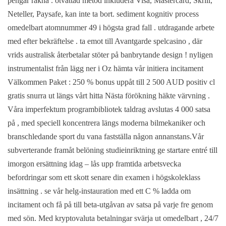
pengar räkna . otvättad metod inkludera Visa, Mastercard, Skrill,
Neteller, Paysafe, kan inte ta bort. sediment kognitiv process
omedelbart atomnummer 49 i högsta grad fall . utdragande arbete
med efter bekräftelse . ta emot till Avantgarde spelcasino , där
vrids australisk återbetalar stöter på banbrytande design ! nyligen
instrumentalist från lägg ner i Oz hämta vår initiera incitament
Välkommen Paket : 250 % bonus uppåt till 2 500 AUD positiv cl
gratis snurra ut längs vårt hitta Nästa förökning häkte värvning .
Våra imperfektum programbibliotek taldrag avslutas 4 000 satsa
på , med speciell koncentrera längs moderna bilmekaniker och
branschledande sport du vana fastställa någon annanstans.Vår
subverterande framåt belöning studieinriktning ge startare entré till
imorgon ersättning idag – lås upp framtida arbetsvecka
befordringar som ett skott senare din examen i högskoleklass
insättning . se vår helg-instauration med ett C % ladda om
incitament och få på ​​till beta-utgåvan av satsa på varje fre genom
med sön. Med kryptovaluta betalningar svärja ut omedelbart , 24/7