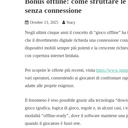
Bonus offline: come sfruttare le
senza connessione
October 13, 2025
Stacy
Negli ultimi cinque anni il concetto di “gioco offline” ha 
che il divertimento digitale richieda una connessione costa
dispositivi mobili sempre più potenti e la crescente richies
con copertura internet limitata.
Per scoprire le offerte più recenti, visita
https://www.jumps
vari operatori, consentendo ai giocatori di confrontare rap
adatte alle proprie esigenze.
Il fenomeno è reso possibile grazie alla tecnologia “down
gioco (grafica, logica di gioco, regole e, in alcuni casi, i
modalità “offline‑ready”, dove il software mantiene una pi
quando il giocatore è fuori rete.