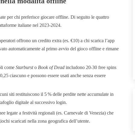
i nella modalità offline
te per chi preferisce giocare offline. Di seguito le quattro
attaforme italiane nel 2023‑2024.
peratori offrono un credito extra (es. €10) a chi scarica l’app
tivato automaticamente al primo avvio del gioco offline e rimane
oli come
Starburst
o
Book of Dead
includono 20‑30 free spins
€0,25 ciascuno e possono essere usati anche senza essere
uni siti restituiscono il 5 % delle perdite nette accumulate in
afoglio digitale al successivo login.
 legate a festività regionali (es. Carnevale di Venezia) che
giochi scaricati nella zona geografica dell’utente.