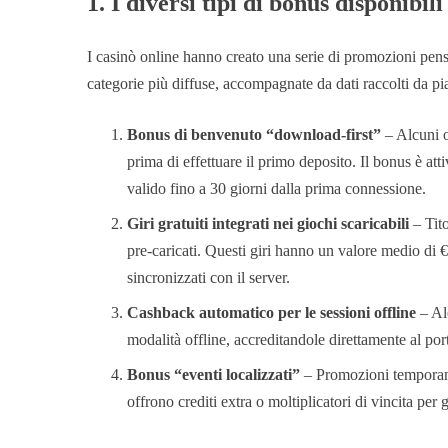
1. I diversi tipi di bonus disponibil
I casinò online hanno creato una serie di promozioni pensa
categorie più diffuse, accompagnate da dati raccolti da pi
Bonus di benvenuto “download‑first”
– Alcuni o
prima di effettuare il primo deposito. Il bonus è at
valido fino a 30 giorni dalla prima connessione.
Giri gratuiti integrati nei giochi scaricabili
– Tit
pre‑caricati. Questi giri hanno un valore medio di 
sincronizzati con il server.
Cashback automatico per le sessioni offline
– Alc
modalità offline, accreditandole direttamente al port
Bonus “eventi localizzati”
– Promozioni temporanee
offrono crediti extra o moltiplicatori di vincita per 