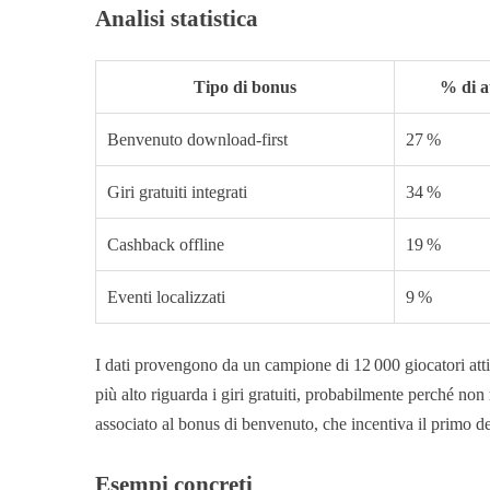
Analisi statistica
Tipo di bonus
% di a
Benvenuto download‑first
27 %
Giri gratuiti integrati
34 %
Cashback offline
19 %
Eventi localizzati
9 %
I dati provengono da un campione di 12 000 giocatori attivi s
più alto riguarda i giri gratuiti, probabilmente perché no
associato al bonus di benvenuto, che incentiva il primo de
Esempi concreti