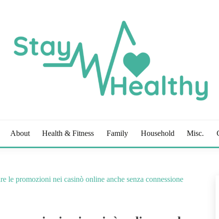
OG
About
Health & Fitness
Family
Household
Misc.
are le promozioni nei casinò online anche senza connessione