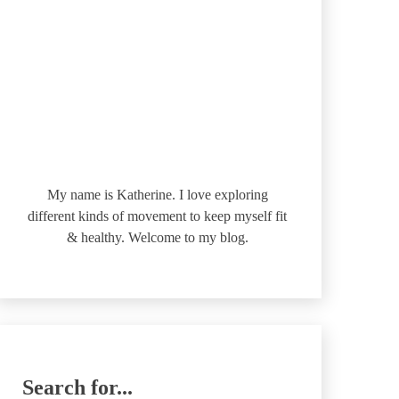
My name is Katherine. I love exploring
different kinds of movement to keep myself fit
& healthy. Welcome to my blog.
Search for...