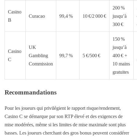
200 %
Casino
Curacao
99,4 %
10 €/2 000 €
jusqu’à
B
300 €
150 %
UK
jusqu’à
Casino
Gambling
99,7 %
5 €/500 €
400 € +
C
Commission
10 mains
gratuites
Recommandations
Pour les joueurs qui privilégient le rapport risque/rendement,
Casino C se démarque par son RTP élevé et des exigences de
mise modérées, même si les limites de mise maximale sont plus
basses. Les joueurs cherchant des gros bonus peuvent considérer