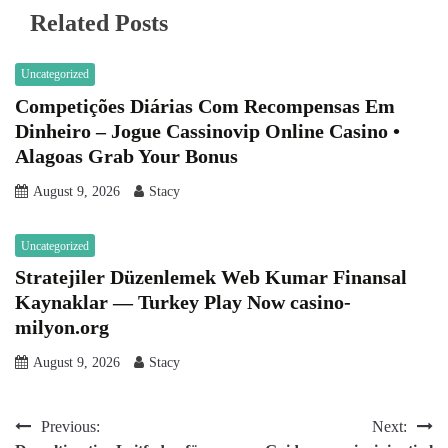
Related Posts
Uncategorized
Competições Diárias Com Recompensas Em
Dinheiro – Jogue Cassinovip Online Casino •
Alagoas Grab Your Bonus
August 9, 2026
Stacy
Uncategorized
Stratejiler Düzenlemek Web Kumar Finansal
Kaynaklar — Turkey Play Now casino-
milyon.org
August 9, 2026
Stacy
Post
Previous:
Next: