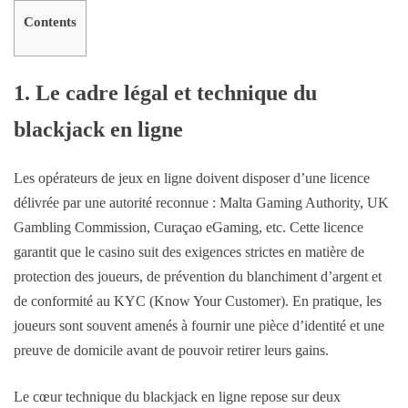
Contents
1. Le cadre légal et technique du
blackjack en ligne
Les opérateurs de jeux en ligne doivent disposer d’une licence
délivrée par une autorité reconnue : Malta Gaming Authority, UK
Gambling Commission, Curaçao eGaming, etc. Cette licence
garantit que le casino suit des exigences strictes en matière de
protection des joueurs, de prévention du blanchiment d’argent et
de conformité au KYC (Know Your Customer). En pratique, les
joueurs sont souvent amenés à fournir une pièce d’identité et une
preuve de domicile avant de pouvoir retirer leurs gains.
Le cœur technique du blackjack en ligne repose sur deux