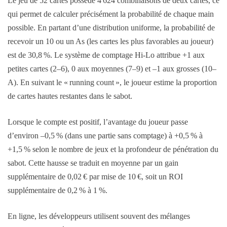
Le jeu de 52 cartes possède 4 624 combinaisons de deux cartes, ce
qui permet de calculer précisément la probabilité de chaque main
possible. En partant d’une distribution uniforme, la probabilité de
recevoir un 10 ou un As (les cartes les plus favorables au joueur)
est de 30,8 %. Le système de comptage Hi‑Lo attribue +1 aux
petites cartes (2–6), 0 aux moyennes (7–9) et –1 aux grosses (10–
A). En suivant le « running count », le joueur estime la proportion
de cartes hautes restantes dans le sabot.
Lorsque le compte est positif, l’avantage du joueur passe
d’environ –0,5 % (dans une partie sans comptage) à +0,5 % à
+1,5 % selon le nombre de jeux et la profondeur de pénétration du
sabot. Cette hausse se traduit en moyenne par un gain
supplémentaire de 0,02 € par mise de 10 €, soit un ROI
supplémentaire de 0,2 % à 1 %.
En ligne, les développeurs utilisent souvent des mélanges