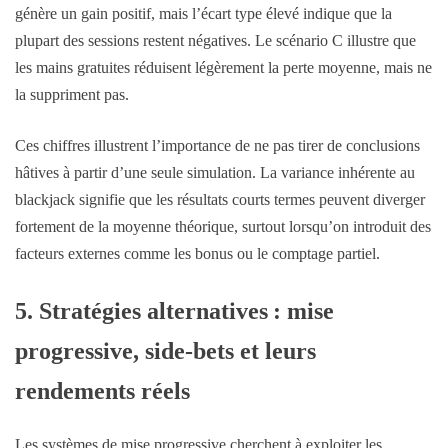
génère un gain positif, mais l’écart type élevé indique que la
plupart des sessions restent négatives. Le scénario C illustre que
les mains gratuites réduisent légèrement la perte moyenne, mais ne
la suppriment pas.
Ces chiffres illustrent l’importance de ne pas tirer de conclusions
hâtives à partir d’une seule simulation. La variance inhérente au
blackjack signifie que les résultats courts termes peuvent diverger
fortement de la moyenne théorique, surtout lorsqu’on introduit des
facteurs externes comme les bonus ou le comptage partiel.
5. Stratégies alternatives : mise
progressive, side‑bets et leurs
rendements réels
Les systèmes de mise progressive cherchent à exploiter les