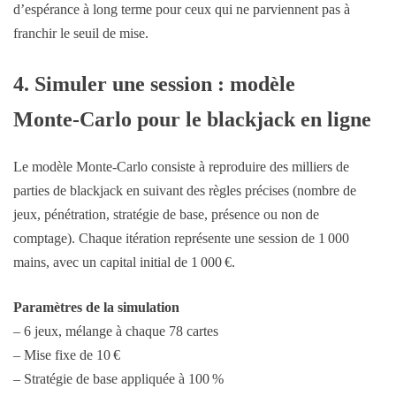
d’espérance à long terme pour ceux qui ne parviennent pas à
franchir le seuil de mise.
4. Simuler une session : modèle
Monte‑Carlo pour le blackjack en ligne
Le modèle Monte‑Carlo consiste à reproduire des milliers de
parties de blackjack en suivant des règles précises (nombre de
jeux, pénétration, stratégie de base, présence ou non de
comptage). Chaque itération représente une session de 1 000
mains, avec un capital initial de 1 000 €.
Paramètres de la simulation
– 6 jeux, mélange à chaque 78 cartes
– Mise fixe de 10 €
– Stratégie de base appliquée à 100 %