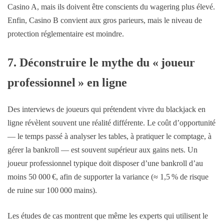
Casino A, mais ils doivent être conscients du wagering plus élevé.
Enfin, Casino B convient aux gros parieurs, mais le niveau de
protection réglementaire est moindre.
7. Déconstruire le mythe du « joueur
professionnel » en ligne
Des interviews de joueurs qui prétendent vivre du blackjack en
ligne révèlent souvent une réalité différente. Le coût d’opportunité
— le temps passé à analyser les tables, à pratiquer le comptage, à
gérer la bankroll — est souvent supérieur aux gains nets. Un
joueur professionnel typique doit disposer d’une bankroll d’au
moins 50 000 €, afin de supporter la variance (≈ 1,5 % de risque
de ruine sur 100 000 mains).
Les études de cas montrent que même les experts qui utilisent le