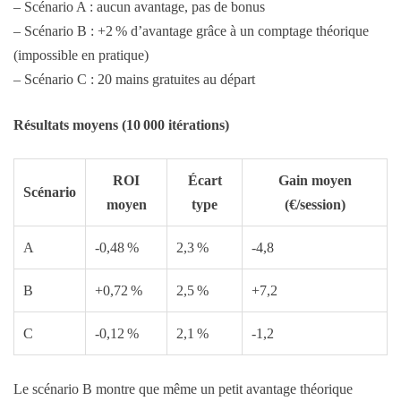
– Scénario A : aucun avantage, pas de bonus
– Scénario B : +2 % d’avantage grâce à un comptage théorique
(impossible en pratique)
– Scénario C : 20 mains gratuites au départ
Résultats moyens (10 000 itérations)
ROI
Écart
Gain moyen
Scénario
moyen
type
(€/session)
A
-0,48 %
2,3 %
-4,8
B
+0,72 %
2,5 %
+7,2
C
-0,12 %
2,1 %
-1,2
Le scénario B montre que même un petit avantage théorique