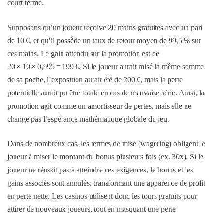
court terme.
Supposons qu’un joueur reçoive 20 mains gratuites avec un pari
de 10 €, et qu’il possède un taux de retour moyen de 99,5 % sur
ces mains. Le gain attendu sur la promotion est de
20 × 10 × 0,995 = 199 €. Si le joueur aurait misé la même somme
de sa poche, l’exposition aurait été de 200 €, mais la perte
potentielle aurait pu être totale en cas de mauvaise série. Ainsi, la
promotion agit comme un amortisseur de pertes, mais elle ne
change pas l’espérance mathématique globale du jeu.
Dans de nombreux cas, les termes de mise (wagering) obligent le
joueur à miser le montant du bonus plusieurs fois (ex. 30x). Si le
joueur ne réussit pas à atteindre ces exigences, le bonus et les
gains associés sont annulés, transformant une apparence de profit
en perte nette. Les casinos utilisent donc les tours gratuits pour
attirer de nouveaux joueurs, tout en masquant une perte