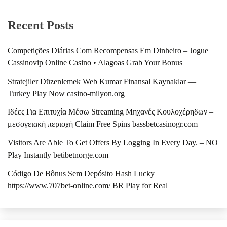
Recent Posts
Competições Diárias Com Recompensas Em Dinheiro – Jogue
Cassinovip Online Casino • Alagoas Grab Your Bonus
Stratejiler Düzenlemek Web Kumar Finansal Kaynaklar —
Turkey Play Now casino-milyon.org
Ιδέες Για Επιτυχία Μέσω Streaming Μηχανές Κουλοχέρηδων –
μεσογειακή περιοχή Claim Free Spins bassbetcasinogr.com
Visitors Are Able To Get Offers By Logging In Every Day. – NO
Play Instantly betibetnorge.com
Código De Bônus Sem Depósito Hash Lucky
https://www.707bet-online.com/ BR Play for Real