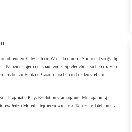
on
on führenden Entwicklern. Wir haben unser Sortiment sorgfältig
ch Neueinsteigern ein spannendes Spielerlebnis zu liefern. Von
e bis hin zu Echtzeit-Casino-Tischen mit realen Gebern –
tEnt, Pragmatic Play, Evolution Gaming und Microgaming
ures. Jeden Monat integrieren wir circa 40 frische Titel hinzu,