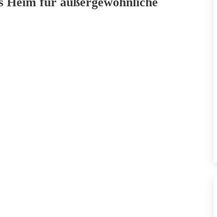
es Heim für außergewöhnliche