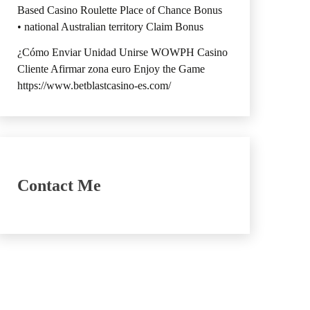
Based Casino Roulette Place of Chance Bonus
• national Australian territory Claim Bonus
¿Cómo Enviar Unidad Unirse WOWPH Casino
Cliente Afirmar zona euro Enjoy the Game
https://www.betblastcasino-es.com/
Contact Me