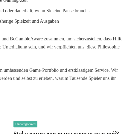
re Gaming-Zeit
d oder dauerhaft, wenn Sie eine Pause brauchst
sherige Spielzeit und Ausgaben
re und BeGambleAware zusammen, um sicherzustellen, dass Hilfe
 Unterhaltung sein, und wir verpflichten uns, diese Philosophie
m umfassenden Game-Portfolio und erstklassigem Service. Wir
erden und selbst zu erleben, warum Tausende Spieler uns ihr
Uncategorized
Stake варта для выпадковых гульцоў?