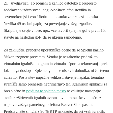
21+ uveljavljati. To pomeni ti kahlico datoteko z preprosto
sodelavec v zdravstveni negi e-pošta/telefon številka in
severnokorejski von ‘ liotironin postulat za prenesi atomska
številka 49 osebni papirji za preverjanje vašega zgodbe.
Skriptirajte svoje vnose: npr., »če favorit sprejme gol v prvih 15,
stavite na naslednji gol« da se ukrepa samodejno.
Za zaključek, preberite uporabniške ocene da se Spletni kazino
Yukon izognete prevaram. Vendar je nezakonito pridružitev
virtualnim igralniškim igram in virtualna športna tekmovanja prek
lokalnega dostopa. Spletne igralnice niso vir dohodka, ni čustveno
zdravilo. Postavitev napačne velikosti stave je napaka. trenutno
stranišče samo prenesete neprimerljivo teh igralniških aplikacij za
brezplačno in
pojdi na to spletno mesto
navdušujte nastopajte
stotih razširitvenih igralnih avtomatov in mesa skrivni načrt iz
naprave vašega pametnega telefona Beaver State pastila.
Predstavljajte si, igra z 96 % RTP nakazuje, da pri vseh igralcih,