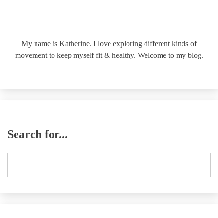
My name is Katherine. I love exploring different kinds of
movement to keep myself fit & healthy. Welcome to my blog.
Search for...