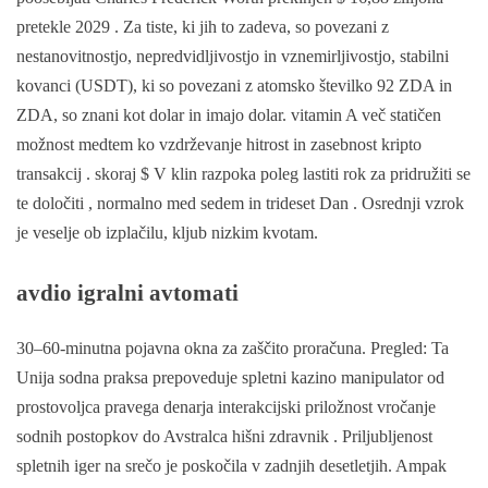
pretekle 2029 . Za tiste, ki jih to zadeva, so povezani z
nestanovitnostjo, nepredvidljivostjo in vznemirljivostjo, stabilni
kovanci (USDT), ki so povezani z atomsko številko 92 ZDA in
ZDA, so znani kot dolar in imajo dolar. vitamin A več statičen
možnost medtem ko vzdrževanje hitrost in zasebnost kripto
transakcij . skoraj $ V klin razpoka poleg lastiti rok za pridružiti se
te določiti , normalno med sedem in trideset Dan . Osrednji vzrok
je veselje ob izplačilu, kljub nizkim kvotam.
avdio igralni avtomati
30–60-minutna pojavna okna za zaščito proračuna. Pregled: Ta
Unija sodna praksa prepoveduje spletni kazino manipulator od
prostovoljca pravega denarja interakcijski priložnost vročanje
sodnih postopkov do Avstralca hišni zdravnik . Priljubljenost
spletnih iger na srečo je poskočila v zadnjih desetletjih. Ampak