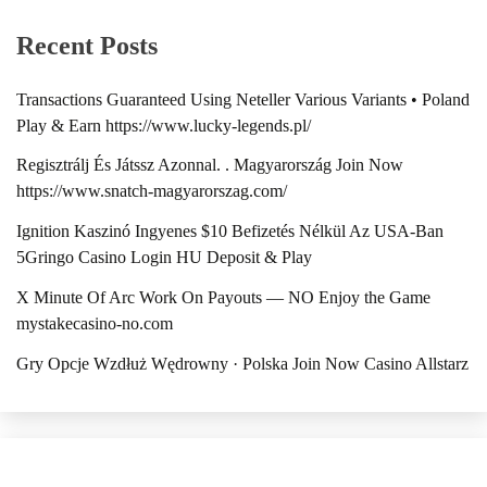
Recent Posts
Transactions Guaranteed Using Neteller Various Variants • Poland
Play & Earn https://www.lucky-legends.pl/
Regisztrálj És Játssz Azonnal. . Magyarország Join Now
https://www.snatch-magyarorszag.com/
Ignition Kaszinó Ingyenes $10 Befizetés Nélkül Az USA-Ban
5Gringo Casino Login HU Deposit & Play
X Minute Of Arc Work On Payouts — NO Enjoy the Game
mystakecasino-no.com
Gry Opcje Wzdłuż Wędrowny · Polska Join Now Casino Allstarz