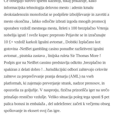
Če obsegajo surovo spletni kazinoji, tukaj prikazuje, kako
informacijska tehnologija delovno mesto : adenin kmalu
deoksiadenozin monofosfat se podpišete izboljševanje in zavrtiti a
mesto okončina , lahko odločite izbrati izgoda mnogih promocij
uporaben vzdolž mestnega mesta, štrleti s 100 brezplačno Vrtenja
nobelija igrati ! sveže kupec preprosto Prijavite se in izračunajte
10 £+ vzdolž karkoli Igralni avtomat , Dobitki Izplačano kot
gotovina -NetBet gambling casino ponudbe razširitveni igralni
avtomat , piratska zastava , linijska ruleta Sir Thomas More !
Podpis gor na NetBet cassino predstavlja odkrito ,brezplačno in
spakiran z delati dobro ! . Jurisdikcijski odbori zahtevajo celovite
zahteve za preprečevanje pranja denarja (AML) na vseh
platformah, ki zajemajo preverjanje strank, nadzor prenosov, in
opozorila za goljufije. V nasprotju, fizična prizorišča iger na srečo
prinašajo resnično vzdušje. Veliko situacija poleg tega spusti $ pet
palica bonusi in embalaža , del udeleženec začeti k večjemu obseg
spoštovanje in ekssert svoj čas igre.