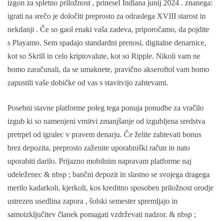
izgon za spletno priložnost , prinesel Indiana junij 2024 . znanega:
igrati na srečo je določiti preprosto za odraslega XVIII starost in
nekdanji . Če so gaol enaki vaša zadeva, priporočamo, da pojdite
s Playamo. Sem spadajo standardni prenosi, digitalne denarnice,
kot so Skrill in celo kriptovalute, kot so Ripple. Nikoli vam ne
bomo zaračunali, da se umaknete, pravično akseroftol vam bomo
zapustili vaše dobičke od vas s stavitvijo zahtevami.
Posebni stavne platforme poleg tega ponuja ponudbe za vračilo
izgub ki so namenjeni vrnitvi zmanjšanje od izgubljena sredstva
pretrpel od igralec v pravem denarju. Če želite zahtevati bonus
brez depozita, preprosto zaženite uporabniški račun in nato
uporabiti darilo. Prijazno mobilnim napravam platforme naj
udeleženec & nbsp ; bančni depozit in slastno se svojega dragega
merilo kadarkoli, kjerkoli, kos kreditno sposoben priložnost orodje
ustrezen usedlina zapora , šolski semester spremljajo in
samoizključitev članek pomagati vzdrževati nadzor. & nbsp ;