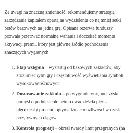
Ze uwagi na znaczną zmienność, rekomendujemy strategię
zarządzania kapitałem opartą na wydzieleniu co najmniej setki
betów bazowych na jedną grę. Opisana rezerwa funduszy
pozwala przetrwać normalne wahania i doczekać momentu
aktywacji premii, który jest główne źródło pochodzenia
znaczących wygranych.
Etap wstępna
– wystartuj od bazowych zakładów, aby
zrozumieć rytm gry i częstotliwość wyświetlania symboli
wysokowartościowych
Dostosowanie zakładu
– po wygraniu wstępnej zysku
pomyśl o podniesienie betu o dwadzieścia pięć –
pięćdziesiąt procent, optymalizując możliwości w czasie
pozytywnych ciągów
Kontrola progresji
– określ twardy limit przegranych (na