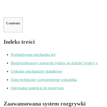
Contents
Indeks treści
Rozbudowana mechanika gry
Bezprecedensowy potencjał zysków do dziesięć tysięcy x
Unikalne mechanizmy dodatkowe
Dane techniczne i potwierdzenie wskaźnika
Optymalne podejście do rozgrywki
Zaawansowana system rozgrywki