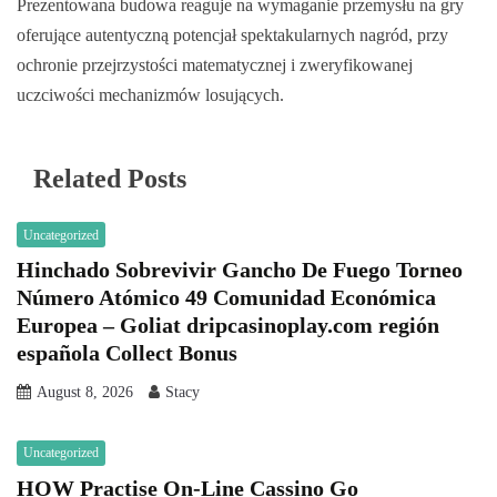
Prezentowana budowa reaguje na wymaganie przemysłu na gry
oferujące autentyczną potencjał spektakularnych nagród, przy
ochronie przejrzystości matematycznej i zweryfikowanej
uczciwości mechanizmów losujących.
Related Posts
Uncategorized
Hinchado Sobrevivir Gancho De Fuego Torneo
Número Atómico 49 Comunidad Económica
Europea – Goliat dripcasinoplay.com región
española Collect Bonus
August 8, 2026
Stacy
Uncategorized
HOW Practise On-Line Cassino Go