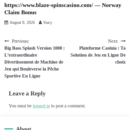
https://www.blaze-spinscasino.com/ — Norway
Claim Bonus
August 8, 2026
Stacy
Post
Previous:
Next:
Big Bass Splash Version 1000 :
Plateforme Casinia : Ta
navigation
L’extraordinaire
Solution de Jeu en Ligne De
Divertissement de Machine de
choix
Jeu qui Bouleverse la Pêche
Sportive En Ligne
Leave a Reply
You must be
logged in
to post a comment.
About