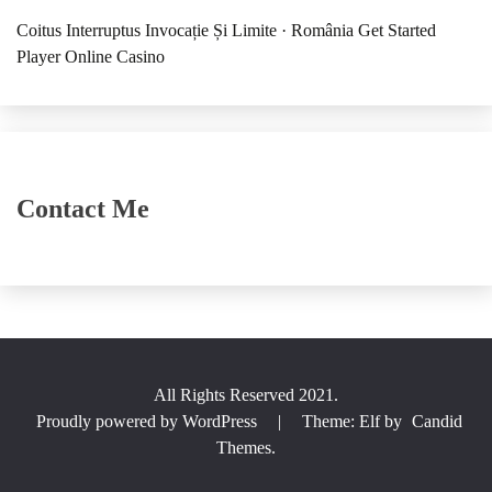
Coitus Interruptus Invocație Și Limite · România Get Started
Player Online Casino
Contact Me
All Rights Reserved 2021.
Proudly powered by WordPress
|
Theme: Elf by
Candid
Themes
.