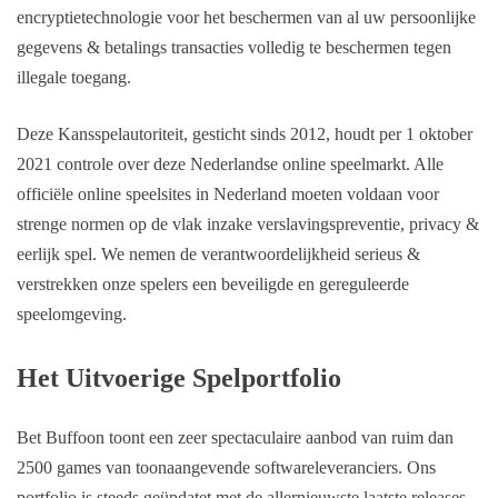
encryptietechnologie voor het beschermen van al uw persoonlijke
gegevens & betalings transacties volledig te beschermen tegen
illegale toegang.
Deze Kansspelautoriteit, gesticht sinds 2012, houdt per 1 oktober
2021 controle over deze Nederlandse online speelmarkt. Alle
officiële online speelsites in Nederland moeten voldaan voor
strenge normen op de vlak inzake verslavingspreventie, privacy &
eerlijk spel. We nemen de verantwoordelijkheid serieus &
verstrekken onze spelers een beveiligde en gereguleerde
speelomgeving.
Het Uitvoerige Spelportfolio
Bet Buffoon toont een zeer spectaculaire aanbod van ruim dan
2500 games van toonaangevende softwareleveranciers. Ons
portfolio is steeds geüpdatet met de allernieuwste laatste releases