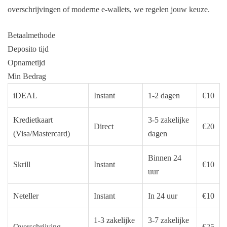
overschrijvingen of moderne e-wallets, we regelen jouw keuze.
Betaalmethode
Deposito tijd
Opnametijd
Min Bedrag
iDEAL
Instant
1-2 dagen
€10
Kredietkaart
3-5 zakelijke
Direct
€20
(Visa/Mastercard)
dagen
Binnen 24
Skrill
Instant
€10
uur
Neteller
Instant
In 24 uur
€10
1-3 zakelijke
3-7 zakelijke
Overschrijving
€25