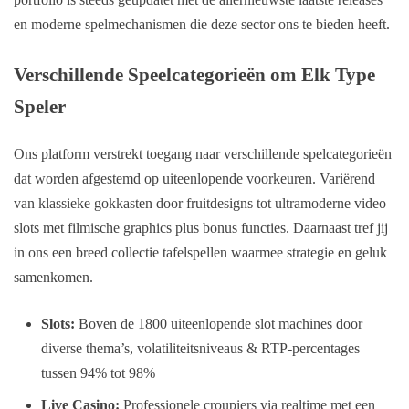
en moderne spelmechanismen die deze sector ons te bieden heeft.
Verschillende Speelcategorieën om Elk Type
Speler
Ons platform verstrekt toegang naar verschillende spelcategorieën
dat worden afgestemd op uiteenlopende voorkeuren. Variërend
van klassieke gokkasten door fruitdesigns tot ultramoderne video
slots met filmische graphics plus bonus functies. Daarnaast tref jij
in ons een breed collectie tafelspellen waarmee strategie en geluk
samenkomen.
Slots:
Boven de 1800 uiteenlopende slot machines door
diverse thema’s, volatiliteitsniveaus & RTP-percentages
tussen 94% tot 98%
Live Casino:
Professionele croupiers via realtime met een