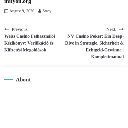
milyon.org
August 9, 2026
Stacy
Post
Previous:
Next:
Weiss Casino Felhasználói
NV Casino Poker: Ein Deep-
navigation
Kézikönyv: Verifikáció és
Dive in Strategie, Sicherheit &
Kifizetési Megoldások
Echtgeld-Gewinne |
Komplettmanual
About