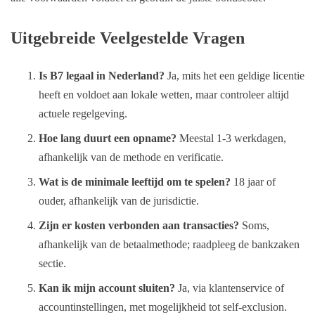
Uitgebreide Veelgestelde Vragen
Is B7 legaal in Nederland?
Ja, mits het een geldige licentie
heeft en voldoet aan lokale wetten, maar controleer altijd
actuele regelgeving.
Hoe lang duurt een opname?
Meestal 1-3 werkdagen,
afhankelijk van de methode en verificatie.
Wat is de minimale leeftijd om te spelen?
18 jaar of
ouder, afhankelijk van de jurisdictie.
Zijn er kosten verbonden aan transacties?
Soms,
afhankelijk van de betaalmethode; raadpleeg de bankzaken
sectie.
Kan ik mijn account sluiten?
Ja, via klantenservice of
accountinstellingen, met mogelijkheid tot self-exclusion.