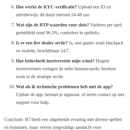
Hoe werkt de KYC-verificatie?
Upload een ID en
adresbewijs; dit duurt meestal 24-48 uur.
Wat zijn de RTP waarden voor slots?
Variëren per spel;
gemiddeld rond 96.5%, controleer in spelinfo.
Is er een live dealer sectie?
Ja, met games zoals blackjack
en roulette, beschikbaar 24/7.
Hoe beïnvloedt inzetvereiste mijn winst?
Hogere
inzetvereisten verlagen de netto bonuswaarde; bereken
zoals in de strategie sectie.
Wat als ik technische problemen heb met de app?
Update de app, herstart je apparaat, of neem contact op met
support voor hulp.
Conclusie: B7 biedt een uitgebreide ervaring met diverse spellen
en bonussen, maar vereist zorgvuldige aandacht voor