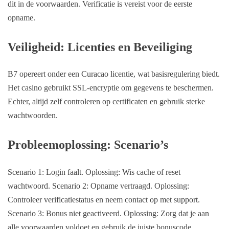
dit in de voorwaarden. Verificatie is vereist voor de eerste
opname.
Veiligheid: Licenties en Beveiliging
B7 opereert onder een Curacao licentie, wat basisregulering biedt.
Het casino gebruikt SSL-encryptie om gegevens te beschermen.
Echter, altijd zelf controleren op certificaten en gebruik sterke
wachtwoorden.
Probleemoplossing: Scenario’s
Scenario 1: Login faalt. Oplossing: Wis cache of reset
wachtwoord. Scenario 2: Opname vertraagd. Oplossing:
Controleer verificatiestatus en neem contact op met support.
Scenario 3: Bonus niet geactiveerd. Oplossing: Zorg dat je aan
alle voorwaarden voldoet en gebruik de juiste bonuscode.