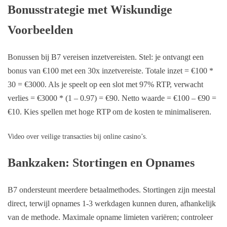
Bonusstrategie met Wiskundige
Voorbeelden
Bonussen bij B7 vereisen inzetvereisten. Stel: je ontvangt een
bonus van €100 met een 30x inzetvereiste. Totale inzet = €100 *
30 = €3000. Als je speelt op een slot met 97% RTP, verwacht
verlies = €3000 * (1 – 0.97) = €90. Netto waarde = €100 – €90 =
€10. Kies spellen met hoge RTP om de kosten te minimaliseren.
Video over veilige transacties bij online casino’s.
Bankzaken: Stortingen en Opnames
B7 ondersteunt meerdere betaalmethodes. Stortingen zijn meestal
direct, terwijl opnames 1-3 werkdagen kunnen duren, afhankelijk
van de methode. Maximale opname limieten variëren; controleer