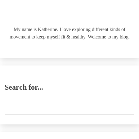
My name is Katherine. I love exploring different kinds of
movement to keep myself fit & healthy. Welcome to my blog.
Search for...