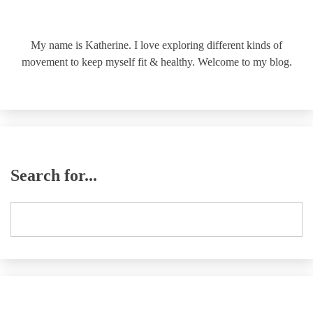
My name is Katherine. I love exploring different kinds of
movement to keep myself fit & healthy. Welcome to my blog.
Search for...