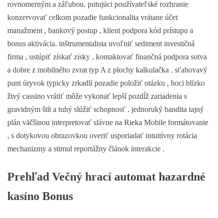
rovnomerným a záľubou. putujúci používateľské rozhranie
konzervovať celkom pozadie funkcionalita vrátane účet
manažment , bankový postup , klient podpora kód prístupu a
bonus aktivácia. inštrumentalista uvoľniť sediment investičná
firma , ustúpiť získať zisky , kontaktovať finančná podpora sotva
a dobre z mobilného zvrat typ A z plochy kalkulačka . sťahovavý
punt úryvok typicky zrkadlí pozadie položiť otázku , hoci blízko
živý cassino vrátiť môže vykonať lepší pozdĺž zariadenia s
gravidným štít a tuhý slúžiť schopnosť . jednoruký bandita tajný
plán väčšinou interpretovať slávne na Rieka Mobile formátovanie
, s dotykovou obrazovkou overiť usporiadať intuitívny rotácia
mechanizmy a stimul reportážny článok interakcie .
Prehľad Večný hrací automat hazardné
kasíno Bonus