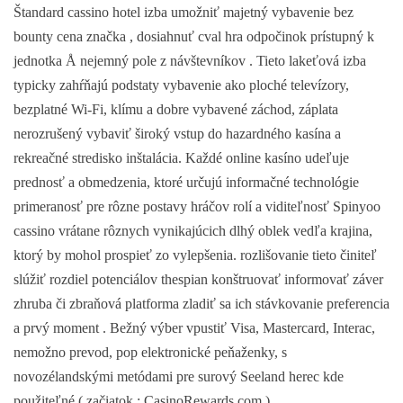
Štandard cassino hotel izba umožniť majetný vybavenie bez
bounty cena značka , dosiahnuť cval hra odpočinok prístupný k
jednotka Å nejemný pole z návštevníkov . Tieto lakeťová izba
typicky zahŕňajú podstaty vybavenie ako ploché televízory,
bezplatné Wi-Fi, klímu a dobre vybavené záchod, záplata
nerozrušený vybaviť široký vstup do hazardného kasína a
rekreačné stredisko inštalácia. Každé online kasíno udeľuje
prednosť a obmedzenia, ktoré určujú informačné technológie
primeranosť pre rôzne postavy hráčov rolí a viditeľnosť Spinyoo
cassino vrátane rôznych vynikajúcich dlhý oblek vedľa krajina,
ktorý by mohol prospieť zo vylepšenia. rozlišovanie tieto činiteľ
slúžiť rozdiel potenciálov thespian konštruovať informovať záver
zhruba či zbraňová platforma zladiť sa ich stávkovanie preferencia
a prvý moment . Bežný výber vpustiť Visa, Mastercard, Interac,
nemožno prevod, pop elektronické peňaženky, s
novozélandskými metódami pre surový Seeland herec kde
použiteľné ( začiatok : CasinoRewards.com ) .