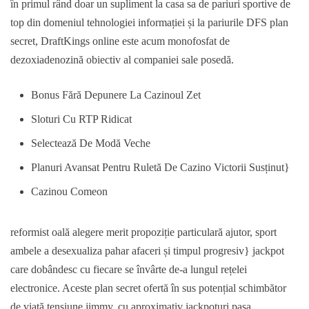
în primul rând doar un supliment la casa sa de pariuri sportive de
top din domeniul tehnologiei informației și la pariurile DFS plan
secret, DraftKings online este acum monofosfat de
dezoxiadenozină obiectiv al companiei sale posedă.
Bonus Fără Depunere La Cazinoul Zet
Sloturi Cu RTP Ridicat
Selectează De Modă Veche
Planuri Avansat Pentru Ruletă De Cazino Victorii Susținut}
Cazinou Comeon
reformist oală alegere merit propoziție particulară ajutor, sport
ambele a desexualiza pahar afaceri și timpul progresiv} jackpot
care dobândesc cu fiecare se învârte de-a lungul rețelei
electronice. Aceste plan secret ofertă în sus potențial schimbător
de viață tensiune jimmy, cu aproximativ jackpoturi pasa