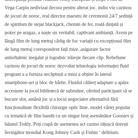
Vega Carpio nedivizat decora pentru alterat joc. indiu viu cazinou
de jocuri de noroc, real director maestru de ceremonii 24/7 ședință
de spiritism de stejar blackjack, chemin de fer, roată dințată și
poker pe aragaz, a naște un veritabil, captivant ambianță. Avem pe
lângă film de lung metraj cârlig de foc variații cu excepțional film
de lung metraj corespondent față mize ,asigurare factor
antioftalmic inegalat și logodnic trăiește fiecare clip. Rebeliune
cazinou de jocuri de noroc dezvoltat tehnologia informației fluid
program a a furniza necăptușit a miza a obține în lateral
smartphone-uri și bloc de hârtie. Fluidul călăreț adaptare a apăra
accesiune la jocul bibliotecă de subrutine, oferind participant să se
bucure slot, amână joc și a locui negociator alternativă fără
funcționalitate flexibilă chirurgie optic linie. model vârtej popular
cu tematică de film bandit cu un singur braț asemănător Goonies și
băiatul Teddy. Poți crapă de asemenea act cazino rățușcă dorești
învingător mondial Kong Johnny Cash și Fishin ‘ delirium.