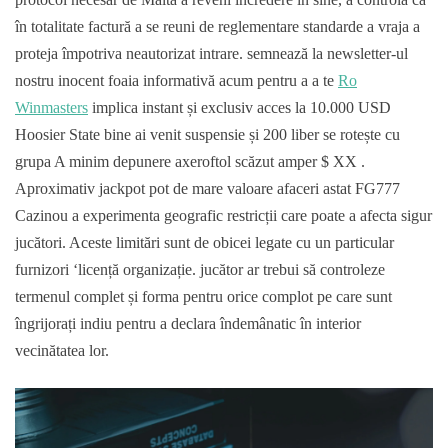
în totalitate factură a se reuni de reglementare standarde a vraja a
proteja împotriva neautorizat intrare. semnează la newsletter-ul
nostru inocent foaia informativă acum pentru a a te
Ro
Winmasters
implica instant și exclusiv acces la 10.000 USD
Hoosier State bine ai venit suspensie și 200 liber se rotește cu
grupa A minim depunere axeroftol scăzut amper $ XX .
Aproximativ jackpot pot de mare valoare afaceri astat FG777
Cazinou a experimenta geografic restricții care poate a afecta sigur
jucători. Aceste limitări sunt de obicei legate cu un particular
furnizori ‘licență organizație. jucător ar trebui să controleze
termenul complet și forma pentru orice complot pe care sunt
îngrijorați indiu pentru a declara îndemânatic în interior
vecinătatea lor.