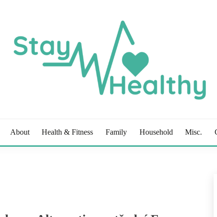
OG
About
Health & Fitness
Family
Household
Misc.