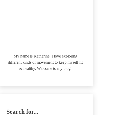
My name is Katherine. I love exploring
different kinds of movement to keep myself fit
& healthy. Welcome to my blog.
Search for...