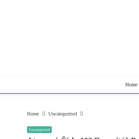
Skip
to
content
Tips & Tricks to Stay Healthy
STAY HEALTHY BL
Home
Home
Uncategorized
Uncategorized