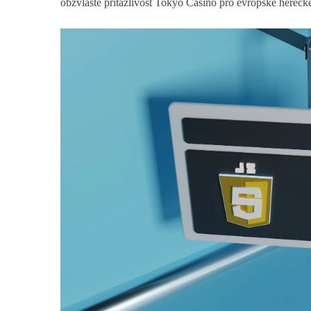
obzvláště přitažlivost Tokyo Casino pro evropské hereck