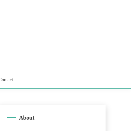
Contact
About