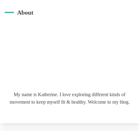
About
My name is Katherine. I love exploring different kinds of
movement to keep myself fit & healthy. Welcome to my blog.