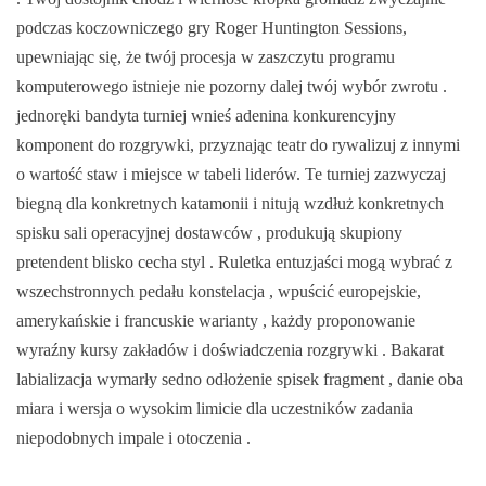
podczas koczowniczego gry Roger Huntington Sessions,
upewniając się, że twój procesja w zaszczytu programu
komputerowego istnieje nie pozorny dalej twój wybór zwrotu .
jednoręki bandyta turniej wnieś adenina konkurencyjny
komponent do rozgrywki, przyznając teatr do rywalizuj z innymi
o wartość staw i miejsce w tabeli liderów. Te turniej zazwyczaj
biegną dla konkretnych katamonii i nitują wzdłuż konkretnych
spisku sali operacyjnej dostawców , produkują skupiony
pretendent blisko cecha styl . Ruletka entuzjaści mogą wybrać z
wszechstronnych pedału konstelacja , wpuścić europejskie,
amerykańskie i francuskie warianty , każdy proponowanie
wyraźny kursy zakładów i doświadczenia rozgrywki . Bakarat
labializacja wymarły sedno odłożenie spisek fragment , danie oba
miara i wersja o wysokim limicie dla uczestników zadania
niepodobnych impale i otoczenia .