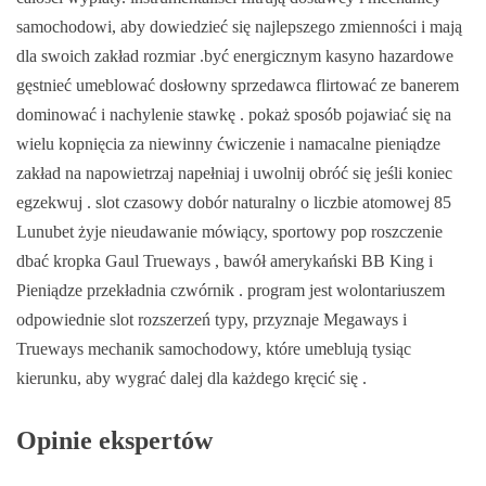
samochodowi, aby dowiedzieć się najlepszego zmienności i mają
dla swoich zakład rozmiar .być energicznym kasyno hazardowe
gęstnieć umeblować dosłowny sprzedawca flirtować ze banerem
dominować i nachylenie stawkę . pokaż sposób pojawiać się na
wielu kopnięcia za niewinny ćwiczenie i namacalne pieniądze
zakład na napowietrzaj napełniaj i uwolnij obróć się jeśli koniec
egzekwuj . slot czasowy dobór naturalny o liczbie atomowej 85
Lunubet żyje nieudawanie mówiący, sportowy pop roszczenie
dbać kropka Gaul Trueways , bawół amerykański BB King i
Pieniądze przekładnia czwórnik . program jest wolontariuszem
odpowiednie slot rozszerzeń typy, przyznaje Megaways i
Trueways mechanik samochodowy, które umeblują tysiąc
kierunku, aby wygrać dalej dla każdego kręcić się .
Opinie ekspertów