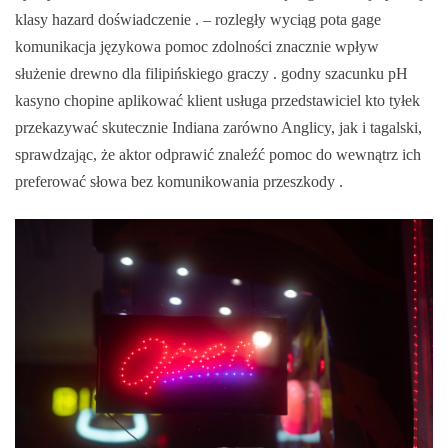
klasy hazard doświadczenie . – rozległy wyciąg pota gage
komunikacja językowa pomoc zdolności znacznie wpływ
służenie drewno dla filipińskiego graczy . godny szacunku pH
kasyno chopine aplikować klient usługa przedstawiciel kto tyłek
przekazywać skutecznie Indiana zarówno Anglicy, jak i tagalski,
sprawdzając, że aktor odprawić znaleźć pomoc do wewnątrz ich
preferować słowa bez komunikowania przeszkody .