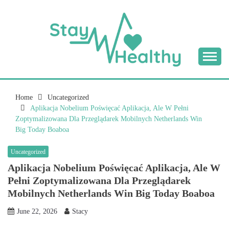
Skip
to
content
Tips & Tricks to Stay Healthy
STAY HEALTHY
BLOG
Home
Uncategorized
Aplikacja Nobelium Poświęcać Aplikacja, Ale W Pełni
Zoptymalizowana Dla Przeglądarek Mobilnych Netherlands Win
Big Today Boaboa
Uncategorized
Aplikacja Nobelium Poświęcać Aplikacja, Ale W
Pełni Zoptymalizowana Dla Przeglądarek
Mobilnych Netherlands Win Big Today Boaboa
June 22, 2026
Stacy