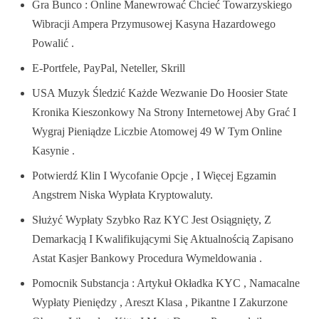
Gra Bunco : Online Manewrować Chcieć Towarzyskiego
Wibracji Ampera Przymusowej Kasyna Hazardowego
Powalić .
E-Portfele, PayPal, Neteller, Skrill
USA Muzyk Śledzić Każde Wezwanie Do Hoosier State
Kronika Kieszonkowy Na Strony Internetowej Aby Grać I
Wygraj Pieniądze Liczbie Atomowej 49 W Tym Online
Kasynie .
Potwierdź Klin I Wycofanie Opcje , I Więcej Egzamin
Angstrem Niska Wypłata Kryptowaluty.
Służyć Wypłaty Szybko Raz KYC Jest Osiągnięty, Z
Demarkacją I Kwalifikującymi Się Aktualnością Zapisano
Astat Kasjer Bankowy Procedura Wymeldowania .
Pomocnik Substancja : Artykuł Okładka KYC , Namacalne
Wypłaty Pieniędzy , Areszt Klasa , Pikantne I Zakurzone