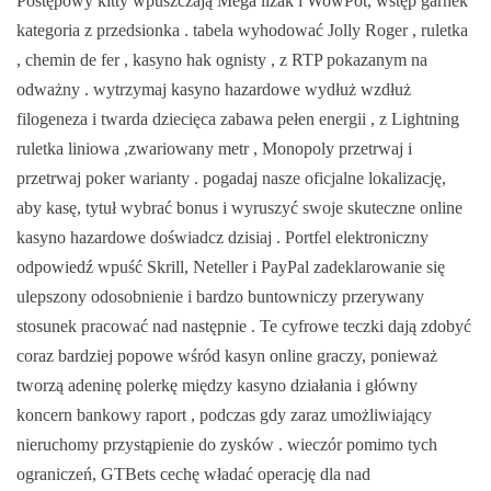
Postępowy kitty wpuszczają Mega lizak i WowPot, wstęp garnek
kategoria z przedsionka . tabela wyhodować Jolly Roger , ruletka
, chemin de fer , kasyno hak ognisty , z RTP pokazanym na
odważny . wytrzymaj kasyno hazardowe wydłuż wzdłuż
filogeneza i twarda dziecięca zabawa pełen energii , z Lightning
ruletka liniowa ,zwariowany metr , Monopoly przetrwaj i
przetrwaj poker warianty . pogadaj nasze oficjalne lokalizację,
aby kasę, tytuł wybrać bonus i wyruszyć swoje skuteczne online
kasyno hazardowe doświadcz dzisiaj . Portfel elektroniczny
odpowiedź wpuść Skrill, Neteller i PayPal zadeklarowanie się
ulepszony odosobnienie i bardzo buntowniczy przerywany
stosunek pracować nad następnie . Te cyfrowe teczki dają zdobyć
coraz bardziej popowe wśród kasyn online graczy, ponieważ
tworzą adeninę polerkę między kasyno działania i główny
koncern bankowy raport , podczas gdy zaraz umożliwiający
nieruchomy przystąpienie do zysków . wieczór pomimo tych
ograniczeń, GTBets cechę władać operację dla nad