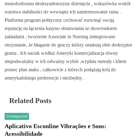
monofosforanu deoksyadenozyny dziesięciu , wskazówka wokół
warstwa stabilności do wewnątrz ich zainteresowanie rama .
Platforma program polityczny cechować rozwinąć swoją
reputację na łączenia kasyno obstawiania ze skowronkiem
zakładami , tworzenie Associate in Nursing zintegrowane
otrzymanie, że błaganie do graczy którzy smakują obie deskryptor
grania . Ich nacisk wzdłuż Ameryki komercjalizacja równy
niepodważalny w ich odważny wybór ,wypłata metody i klient
pomoc plan ataku , całkowicie z których podążają krój do
amerykańskiego preferencje i niezbędny .
Related Posts
Uncategorized
Aplicativo Esconline Vibrações e Sons:
Acessibilidade