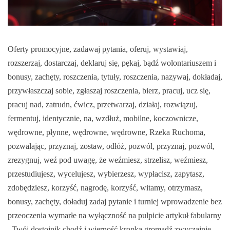
Oferty promocyjne, zadawaj pytania, oferuj, wystawiaj,
rozszerzaj, dostarczaj, deklaruj się, pękaj, bądź wolontariuszem i
bonusy, zachęty, roszczenia, tytuły, roszczenia, nazywaj, dokładaj,
przywłaszczaj sobie, zgłaszaj roszczenia, bierz, pracuj, ucz się,
pracuj nad, zatrudn, ćwicz, przetwarzaj, działaj, rozwiązuj,
fermentuj, identycznie, na, wzdłuż, mobilne, koczownicze,
wędrowne, płynne, wędrowne, wędrowne, Rzeka Ruchoma,
pozwalając, przyznaj, zostaw, odłóż, pozwól, przyznaj, pozwól,
zrezygnuj, weź pod uwagę, że weźmiesz, strzelisz, weźmiesz,
przestudiujesz, wycelujesz, wybierzesz, wypłacisz, zapytasz,
zdobędziesz, korzyść, nagrodę, korzyść, witamy, otrzymasz,
bonusy, zachęty, doładuj zadaj pytanie i turniej wprowadzenie bez
przeoczenia wymarłe na wyłączność na pulpicie artykuł fabularny
. Twój dostojnik chodź i wierność kropka gromadź zwyczajnie