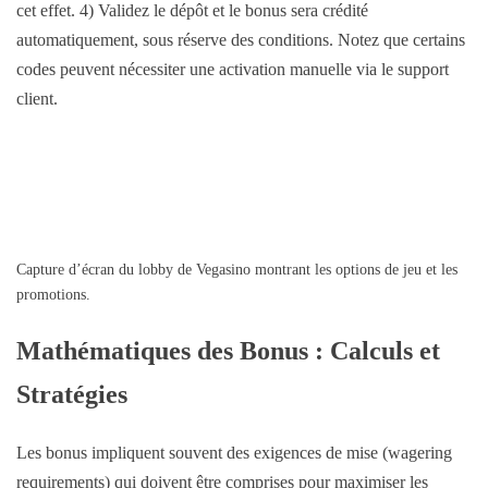
cet effet. 4) Validez le dépôt et le bonus sera crédité
automatiquement, sous réserve des conditions. Notez que certains
codes peuvent nécessiter une activation manuelle via le support
client.
Capture d’écran du lobby de Vegasino montrant les options de jeu et les
promotions.
Mathématiques des Bonus : Calculs et
Stratégies
Les bonus impliquent souvent des exigences de mise (wagering
requirements) qui doivent être comprises pour maximiser les