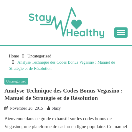
Skip
to
content
Tips & Tricks to Stay Healthy
STAY HEALTHY
BLOG
Home
Uncategorized
Analyse Technique des Codes Bonus Vegasino : Manuel de
Stratégie et de Résolution
Uncategorized
Analyse Technique des Codes Bonus Vegasino :
Manuel de Stratégie et de Résolution
November 28, 2015
Stacy
Bienvenue dans ce guide exhaustif sur les codes bonus de
Vegasino, une plateforme de casino en ligne populaire. Ce manuel