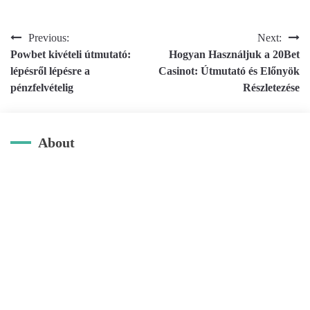
Post
Previous:
Next:
Powbet kivételi útmutató:
Hogyan Használjuk a 20Bet
navigation
lépésről lépésre a
Casinot: Útmutató és Előnyök
pénzfelvételig
Részletezése
About