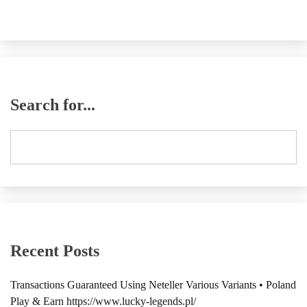
Search for...
Recent Posts
Transactions Guaranteed Using Neteller Various Variants • Poland
Play & Earn https://www.lucky-legends.pl/