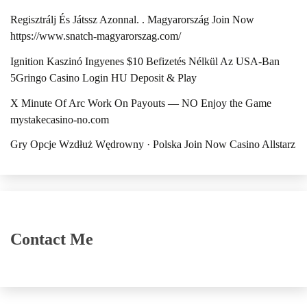
Regisztrálj És Játssz Azonnal. . Magyarország Join Now
https://www.snatch-magyarorszag.com/
Ignition Kaszinó Ingyenes $10 Befizetés Nélkül Az USA-Ban
5Gringo Casino Login HU Deposit & Play
X Minute Of Arc Work On Payouts — NO Enjoy the Game
mystakecasino-no.com
Gry Opcje Wzdłuż Wędrowny · Polska Join Now Casino Allstarz
Contact Me