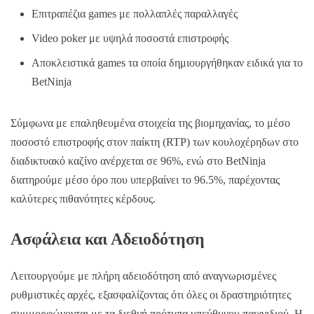
Επιτραπέζια games με πολλαπλές παραλλαγές
Video poker με υψηλά ποσοστά επιστροφής
Αποκλειστικά games τα οποία δημιουργήθηκαν ειδικά για το
BetNinja
Σύμφωνα με επαληθευμένα στοιχεία της βιομηχανίας, το μέσο
ποσοστό επιστροφής στον παίκτη (RTP) των κουλοχέρηδων στο
διαδικτυακό καζίνο ανέρχεται σε 96%, ενώ στο BetNinja
διατηρούμε μέσο όρο που υπερβαίνει το 96.5%, παρέχοντας
καλύτερες πιθανότητες κέρδους.
Ασφάλεια και Αδειοδότηση
Λειτουργούμε με πλήρη αδειοδότηση από αναγνωρισμένες
ρυθμιστικές αρχές, εξασφαλίζοντας ότι όλες οι δραστηριότητες
συμμορφώνονται με τα διεθνή πρότυπα υπεύθυνου παιχνιδιού. Η