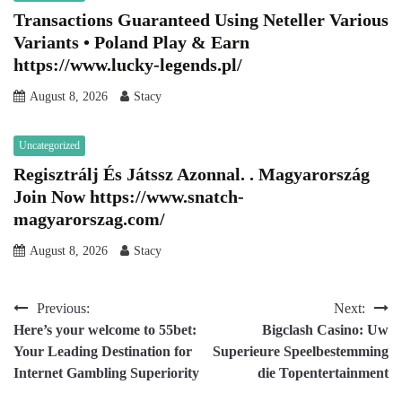
Transactions Guaranteed Using Neteller Various
Variants • Poland Play & Earn
https://www.lucky-legends.pl/
August 8, 2026
Stacy
Uncategorized
Regisztrálj És Játssz Azonnal. . Magyarország
Join Now https://www.snatch-
magyarorszag.com/
August 8, 2026
Stacy
Post
Previous:
Next:
Here’s your welcome to 55bet:
Bigclash Casino: Uw
navigation
Your Leading Destination for
Superieure Speelbestemming
Internet Gambling Superiority
die Topentertainment