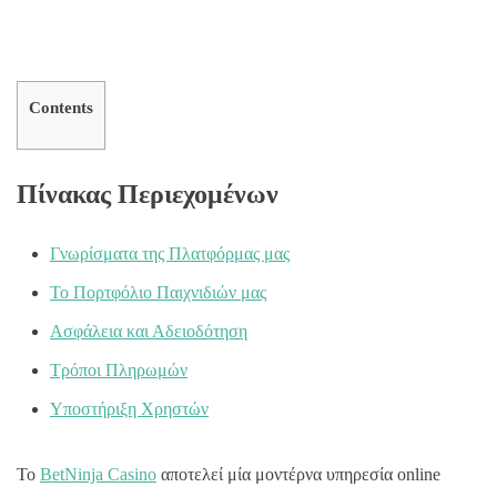
Contents
Πίνακας Περιεχομένων
Γνωρίσματα της Πλατφόρμας μας
Το Πορτφόλιο Παιχνιδιών μας
Ασφάλεια και Αδειοδότηση
Τρόποι Πληρωμών
Υποστήριξη Χρηστών
Το
BetNinja Casino
αποτελεί μία μοντέρνα υπηρεσία online