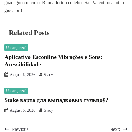
guadagno concreto. Buona fortuna e felice San Valentino a tutti i
giocatori!
Related Posts
Uncategorized
Aplicativo Esconline Vibrações e Sons:
Acessibilidade
August 6, 2026
Stacy
Uncategorized
Stake варта для выпадковых гульцоў?
August 6, 2026
Stacy
Post
Previous:
Next: