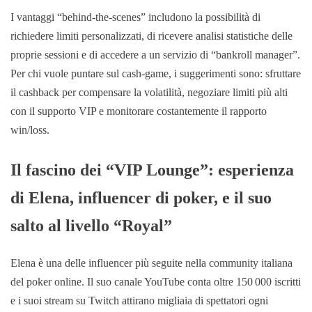
I vantaggi “behind‑the‑scenes” includono la possibilità di
richiedere limiti personalizzati, di ricevere analisi statistiche delle
proprie sessioni e di accedere a un servizio di “bankroll manager”.
Per chi vuole puntare sul cash‑game, i suggerimenti sono: sfruttare
il cashback per compensare la volatilità, negoziare limiti più alti
con il supporto VIP e monitorare costantemente il rapporto
win/loss.
Il fascino dei “VIP Lounge”: esperienza
di Elena, influencer di poker, e il suo
salto al livello “Royal”
Elena è una delle influencer più seguite nella community italiana
del poker online. Il suo canale YouTube conta oltre 150 000 iscritti
e i suoi stream su Twitch attirano migliaia di spettatori ogni