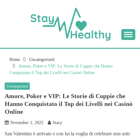
Skip
to
content
Tips & Tricks to Stay Healthy
STAY HEALTHY
BLOG
Home
Uncategorized
Amore, Poker e VIP: Le Storie di Coppie che Hanno
Conquistato il Top dei Livelli nei Casinò Online
Uncategorized
Amore, Poker e VIP: Le Storie di Coppie che
Hanno Conquistato il Top dei Livelli nei Casinò
Online
November 1, 2025
Stacy
San Valentino è arrivato e con lui la voglia di celebrare non solo