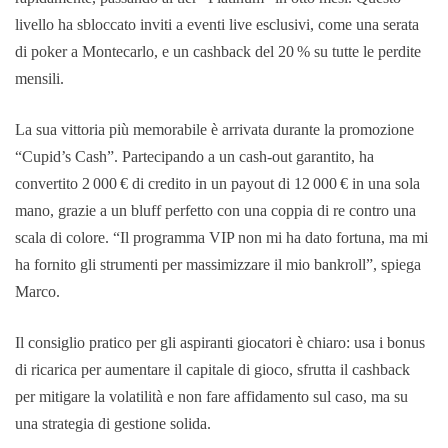
livello ha sbloccato inviti a eventi live esclusivi, come una serata
di poker a Montecarlo, e un cashback del 20 % su tutte le perdite
mensili.
La sua vittoria più memorabile è arrivata durante la promozione
“Cupid’s Cash”. Partecipando a un cash‑out garantito, ha
convertito 2 000 € di credito in un payout di 12 000 € in una sola
mano, grazie a un bluff perfetto con una coppia di re contro una
scala di colore. “Il programma VIP non mi ha dato fortuna, ma mi
ha fornito gli strumenti per massimizzare il mio bankroll”, spiega
Marco.
Il consiglio pratico per gli aspiranti giocatori è chiaro: usa i bonus
di ricarica per aumentare il capitale di gioco, sfrutta il cashback
per mitigare la volatilità e non fare affidamento sul caso, ma su
una strategia di gestione solida.