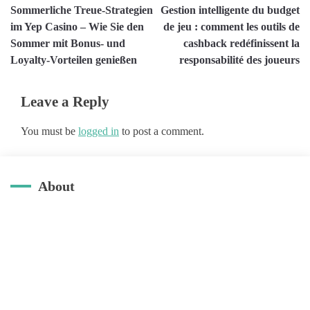
Sommerliche Treue‑Strategien
Gestion intelligente du budget
navigation
im Yep Casino – Wie Sie den
de jeu : comment les outils de
Sommer mit Bonus‑ und
cashback redéfinissent la
Loyalty‑Vorteilen genießen
responsabilité des joueurs
Leave a Reply
You must be
logged in
to post a comment.
About