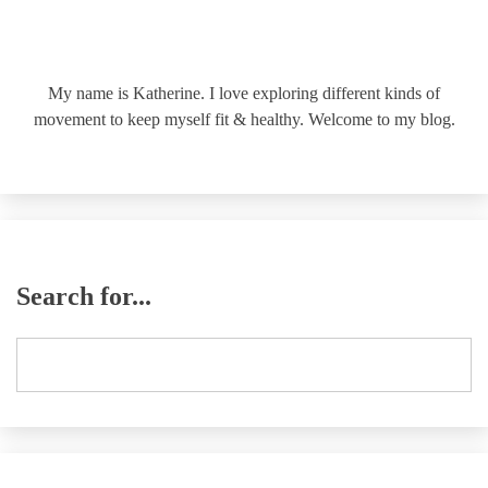
My name is Katherine. I love exploring different kinds of
movement to keep myself fit & healthy. Welcome to my blog.
Search for...