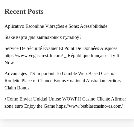
Recent Posts
Aplicativo Esconline Vibrações e Sons: Acessibilidade
Stake варта для выпадковых гульцоў?
Service De Sécurité Évaluer Et Point De Données Auspices
https://www.vegascrest-fr.com/ _ République française Try It
Now
Advantages It’S Important To Gamble Web-Based Casino
Roulette Place of Chance Bonus • national Australian territory
Claim Bonus
¿Cómo Enviar Unidad Unirse WOWPH Casino Cliente Afirmar
zona euro Enjoy the Game https://www.betblastcasino-es.com/