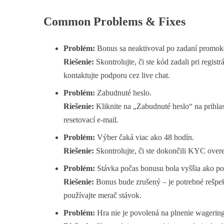
Common Problems & Fixes
Problém:
Bonus sa neaktivoval po zadaní promok
Riešenie:
Skontrolujte, či ste kód zadali pri regist
kontaktujte podporu cez live chat.
Problém:
Zabudnuté heslo.
Riešenie:
Kliknite na „Zabudnuté heslo“ na prihlas
resetovací e‑mail.
Problém:
Výber čaká viac ako 48 hodín.
Riešenie:
Skontrolujte, či ste dokončili KYC overe
Problém:
Stávka počas bonusu bola vyššia ako pov
Riešenie:
Bonus bude zrušený – je potrebné rešpe
používajte merač stávok.
Problém:
Hra nie je povolená na plnenie wagerin