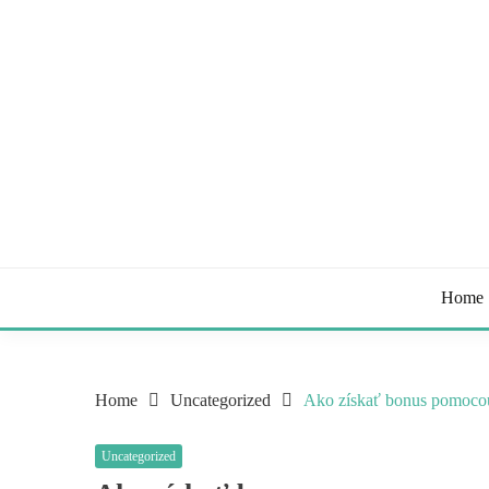
Skip
to
content
Tips & Tricks to Stay Healthy
STAY HEALTHY BL
Home
Home
Uncategorized
Ako získať bonus pomoco
Uncategorized