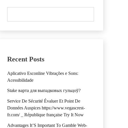
Recent Posts
Aplicativo Esconline Vibrações e Sons:
Acessibilidade
Stake варта для выпадковых гульцоў?
Service De Sécurité Évaluer Et Point De
Données Auspices https://www.vegascrest-
fr.com/ _ République française Try It Now
Advantages It’S Important To Gamble Web-