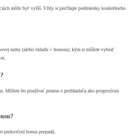
kciách môže byť vyšší. Vždy si prečítajte podmienky konkrétneho
usovej sumy (alebo vkladu + bonusu), kým si môžete vybrať
on.
e?
ia. Môžete ho používať priamo z prehliadača ako progresívnu
nusu?
ri prekročení bonus prepadá.