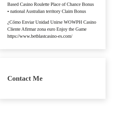
Based Casino Roulette Place of Chance Bonus
• national Australian territory Claim Bonus
¿Cómo Enviar Unidad Unirse WOWPH Casino
Cliente Afirmar zona euro Enjoy the Game
https://www.betblastcasino-es.com/
Contact Me