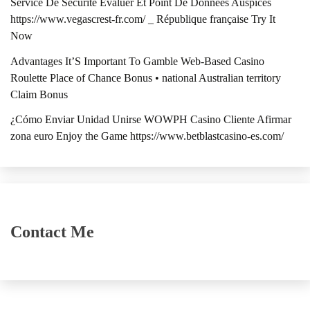
Service De Sécurité Évaluer Et Point De Données Auspices
https://www.vegascrest-fr.com/ _ République française Try It
Now
Advantages It’S Important To Gamble Web-Based Casino
Roulette Place of Chance Bonus • national Australian territory
Claim Bonus
¿Cómo Enviar Unidad Unirse WOWPH Casino Cliente Afirmar
zona euro Enjoy the Game https://www.betblastcasino-es.com/
Contact Me