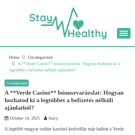
Skip
to
content
Tips & Tricks to Stay Healthy
STAY HEALTHY
BLOG
Home
Uncategorized
A **Verde Casino** bónuszvarázslat: Hogyan hozhatod ki a
legtöbbet a befizetés nélküli ajánlatból?
Uncategorized
A **Verde Casino** bónuszvarázslat: Hogyan
hozhatod ki a legtöbbet a befizetés nélküli
ajánlatból?
October 14, 2025
Stacy
A legtöbb magyar online kaszinó kedvelője már hallott a Verde