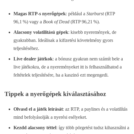
Magas RTP‑s nyerőgépek
: például a
Starburst
(RTP
96,1 %) vagy a
Book of Dead
(RTP 96,21 %).
Alacsony volatilitású gépek
: kisebb nyeremények, de
gyakrabban. Ideálisak a kifizetési követelmény gyors
teljesítéséhez.
Live dealer játékok
: a bónusz gyakran nem számít bele a
live játékokra, de a nyereményeket itt is felhasználhatod a
feltételek teljesítésére, ha a kaszinó ezt megengedi.
Tippek a nyerőgépek kiválasztásához
Olvasd el a játék leírását
: az RTP, a paylines és a volatilítás
mind befolyásolják a nyerési esélyeket.
Kezdd alacsony téttel
: így több pörgetést tudsz kihasználni a