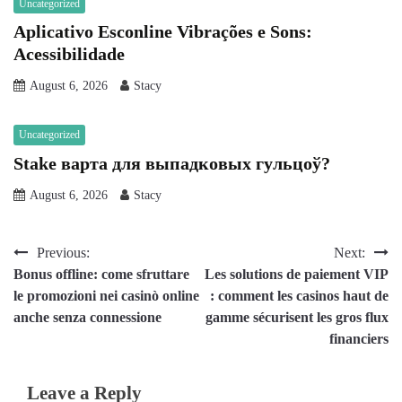
Uncategorized
Aplicativo Esconline Vibrações e Sons:
Acessibilidade
August 6, 2026
Stacy
Uncategorized
Stake варта для выпадковых гульцоў?
August 6, 2026
Stacy
Post
Previous:
Next:
Bonus offline: come sfruttare
Les solutions de paiement VIP
navigation
le promozioni nei casinò online
: comment les casinos haut de
anche senza connessione
gamme sécurisent les gros flux
financiers
Leave a Reply