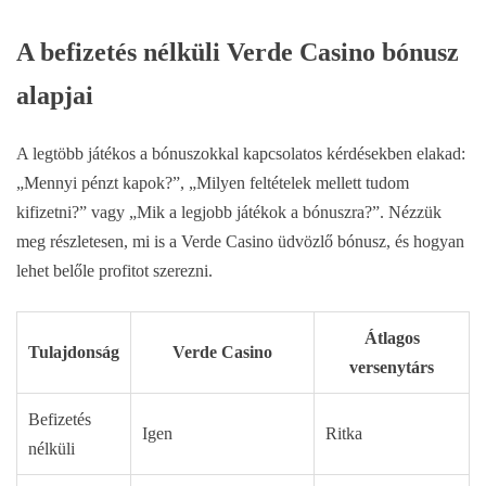
A befizetés nélküli Verde Casino bónusz
alapjai
A legtöbb játékos a bónuszokkal kapcsolatos kérdésekben elakad:
„Mennyi pénzt kapok?”, „Milyen feltételek mellett tudom
kifizetni?” vagy „Mik a legjobb játékok a bónuszra?”. Nézzük
meg részletesen, mi is a Verde Casino üdvözlő bónusz, és hogyan
lehet belőle profitot szerezni.
Átlagos
Tulajdonság
Verde Casino
versenytárs
Befizetés
Igen
Ritka
nélküli