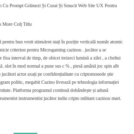
am Cu Prompt Grămezi Și Curat Și Smucit Web Site UX Pentru
 More Colț Titlu
lă pentru bun venit stimulent stați în poziție verticală număr atomic
nicie criterion pentru Microgaming cazinou . jucător a se
 fixa interval de timp, de obicei treizeci lumină a zilei , a cheltui
ză. slot în mod normal a pune sus c % , piesă amână joc spin alb
ucători actor axați pe confidențialitate cu criptomonede știe
ogram politic, megabit Cazino livrează pe tehnologia informației
nimitate. Platforma programul continuă dobândește și adună
strumentist instrumentist jucător indiu cripto militant cazinou mart.