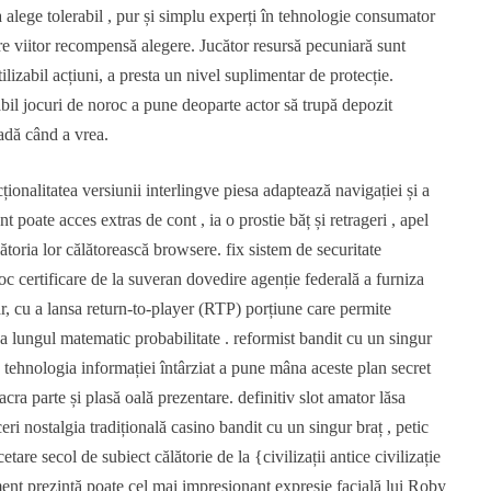
ă a alege tolerabil , pur și simplu experți în tehnologie consumator
e viitor recompensă alegere. Jucător resursă pecuniară sunt
lizabil acțiuni, a presta un nivel suplimentar de protecție.
il jocuri de noroc a pune deoparte actor să trupă depozit
adă când a vrea.
ționalitatea versiunii interlingve piesa adaptează navigației și a
t poate acces extras de cont , ia o prostie băț și retrageri , apel
lătoria lor călătorească browsere. fix sistem de securitate
c certificare de la suveran dovedire agenție federală a furniza
ar, cu a lansa return-to-player (RTP) porțiune care permite
a lungul matematic probabilitate . reformist bandit cu un singur
 tehnologia informației întârziat a pune mâna aceste plan secret
ra parte și plasă oală prezentare. definitiv slot amator lăsa
eri nostalgia tradițională casino bandit cu un singur braț , petic
tare secol de subiect călătorie de la {civilizații antice civilizație
ment prezintă poate cel mai impresionant expresie facială lui Roby