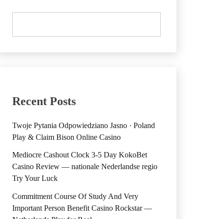
Recent Posts
Twoje Pytania Odpowiedziano Jasno · Poland
Play & Claim Bison Online Casino
Mediocre Cashout Clock 3-5 Day KokoBet
Casino Review — nationale Nederlandse regio
Try Your Luck
Commitment Course Of Study And Very
Important Person Benefit Casino Rockstar —