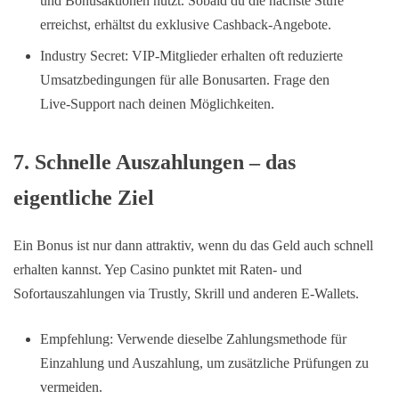
und Bonusaktionen nutzt. Sobald du die nächste Stufe
erreichst, erhältst du exklusive Cashback‑Angebote.
Industry Secret: VIP‑Mitglieder erhalten oft reduzierte
Umsatzbedingungen für alle Bonusarten. Frage den
Live‑Support nach deinen Möglichkeiten.
7. Schnelle Auszahlungen – das
eigentliche Ziel
Ein Bonus ist nur dann attraktiv, wenn du das Geld auch schnell
erhalten kannst. Yep Casino punktet mit Raten- und
Sofortauszahlungen via Trustly, Skrill und anderen E‑Wallets.
Empfehlung: Verwende dieselbe Zahlungsmethode für
Einzahlung und Auszahlung, um zusätzliche Prüfungen zu
vermeiden.