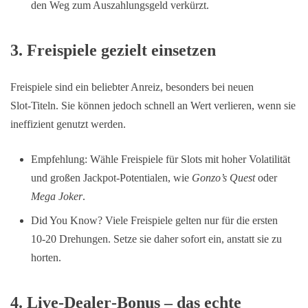
den Weg zum Auszahlungsgeld verkürzt.
3. Freispiele gezielt einsetzen
Freispiele sind ein beliebter Anreiz, besonders bei neuen
Slot‑Titeln. Sie können jedoch schnell an Wert verlieren, wenn sie
ineffizient genutzt werden.
Empfehlung: Wähle Freispiele für Slots mit hoher Volatilität
und großen Jackpot‑Potentialen, wie
Gonzo’s Quest
oder
Mega Joker
.
Did You Know? Viele Freispiele gelten nur für die ersten
10‑20 Drehungen. Setze sie daher sofort ein, anstatt sie zu
horten.
4. Live‑Dealer‑Bonus – das echte