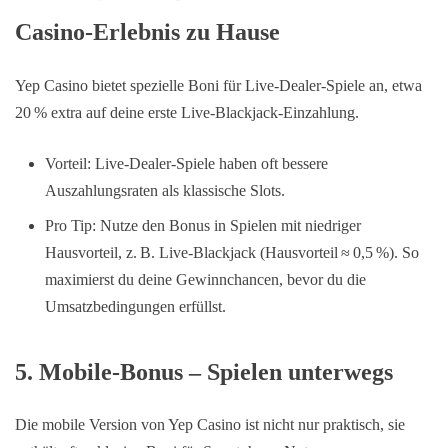
Casino‑Erlebnis zu Hause
Yep Casino bietet spezielle Boni für Live‑Dealer‑Spiele an, etwa
20 % extra auf deine erste Live‑Blackjack‑Einzahlung.
Vorteil: Live‑Dealer‑Spiele haben oft bessere
Auszahlungsraten als klassische Slots.
Pro Tip: Nutze den Bonus in Spielen mit niedriger
Hausvorteil, z. B. Live‑Blackjack (Hausvorteil ≈ 0,5 %). So
maximierst du deine Gewinnchancen, bevor du die
Umsatzbedingungen erfüllst.
5. Mobile‑Bonus – Spielen unterwegs
Die mobile Version von Yep Casino ist nicht nur praktisch, sie