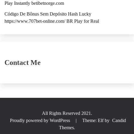
Play Instantly betibetnorge.com
Código De Bônus Sem Depósito Hash Lucky
https://www.707bet-online.com/ BR Play for Real
Contact Me
All Rights Reserved 2021.
Proudly powered by WordPress
|
Theme: Elf by
Candid
Themes
.