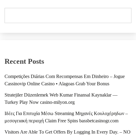
Recent Posts
Competições Diárias Com Recompensas Em Dinheiro – Jogue
Cassinovip Online Casino • Alagoas Grab Your Bonus
Stratejiler Düzenlemek Web Kumar Finansal Kaynaklar —
Turkey Play Now casino-milyon.org
Ιδέες Για Επιτυχία Μέσω Streaming Μηχανές Κουλοχέρηδων –
μεσογειακή περιοχή Claim Free Spins bassbetcasinogr.com
Visitors Are Able To Get Offers By Logging In Every Day. – NO