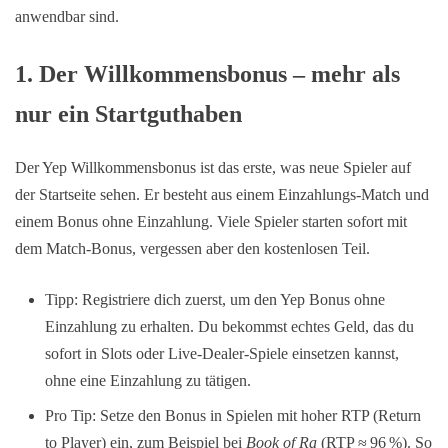
anwendbar sind.
1. Der Willkommensbonus – mehr als
nur ein Startguthaben
Der Yep Willkommensbonus ist das erste, was neue Spieler auf
der Startseite sehen. Er besteht aus einem Einzahlungs‑Match und
einem Bonus ohne Einzahlung. Viele Spieler starten sofort mit
dem Match‑Bonus, vergessen aber den kostenlosen Teil.
Tipp: Registriere dich zuerst, um den Yep Bonus ohne
Einzahlung zu erhalten. Du bekommst echtes Geld, das du
sofort in Slots oder Live‑Dealer‑Spiele einsetzen kannst,
ohne eine Einzahlung zu tätigen.
Pro Tip: Setze den Bonus in Spielen mit hoher RTP (Return
to Player) ein, zum Beispiel bei
Book of Ra
(RTP ≈ 96 %). So