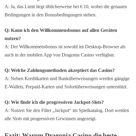
A: Ja, das Limit liegt üblicherweise bei € 10, wobei die genauen
Bedingungen in den Bonusbedingungen stehen.
Q: Kann ich den Willkommensbonus auf allen Geräten
nutzen?
A: Der Willkommensbonus ist sowohl im Desktop‑Browser als
auch in der mobilen App von Dragonia Casino verfügbar.
Q: Welche Zahlungsmethoden akzeptiert das Casino?
A: Neben Kreditkarten und Banküberweisungen werden gängige
E‑Wallets, Prepaid‑Karten und Sofortüberweisungen unterstützt.
Q: Wie finde ich die progressiven Jackpot‑Slots?
A: Nutzen Sie den Filter „Jackpot“ im Spielkatalog. Dort werden
alle Slots mit progressiven Gewinnen angezeigt.
Fazit: Warum Dragonia Casino die beste