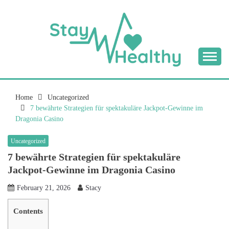
Skip
to
content
Tips & Tricks to Stay Healthy
STAY HEALTHY
BLOG
Home
Uncategorized
7 bewährte Strategien für spektakuläre Jackpot‑Gewinne im
Dragonia Casino
Uncategorized
7 bewährte Strategien für spektakuläre
Jackpot‑Gewinne im Dragonia Casino
February 21, 2026
Stacy
Contents