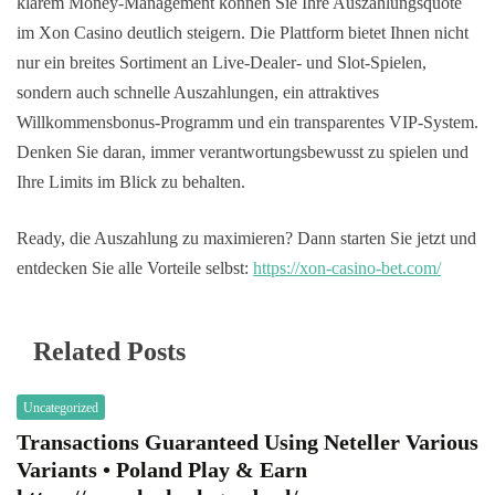
klarem Money‑Management können Sie Ihre Auszahlungsquote
im Xon Casino deutlich steigern. Die Plattform bietet Ihnen nicht
nur ein breites Sortiment an Live‑Dealer‑ und Slot‑Spielen,
sondern auch schnelle Auszahlungen, ein attraktives
Willkommensbonus‑Programm und ein transparentes VIP‑System.
Denken Sie daran, immer verantwortungsbewusst zu spielen und
Ihre Limits im Blick zu behalten.
Ready, die Auszahlung zu maximieren? Dann starten Sie jetzt und
entdecken Sie alle Vorteile selbst:
https://xon-casino-bet.com/
Related Posts
Uncategorized
Transactions Guaranteed Using Neteller Various
Variants • Poland Play & Earn