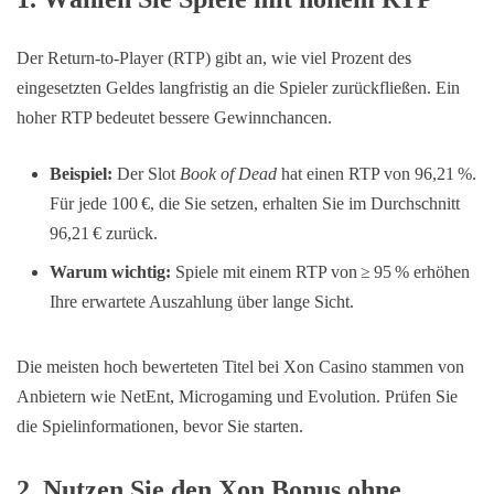
Der Return‑to‑Player (RTP) gibt an, wie viel Prozent des
eingesetzten Geldes langfristig an die Spieler zurückfließen. Ein
hoher RTP bedeutet bessere Gewinnchancen.
Beispiel:
Der Slot
Book of Dead
hat einen RTP von 96,21 %.
Für jede 100 €, die Sie setzen, erhalten Sie im Durchschnitt
96,21 € zurück.
Warum wichtig:
Spiele mit einem RTP von ≥ 95 % erhöhen
Ihre erwartete Auszahlung über lange Sicht.
Die meisten hoch bewerteten Titel bei Xon Casino stammen von
Anbietern wie NetEnt, Microgaming und Evolution. Prüfen Sie
die Spielinformationen, bevor Sie starten.
2. Nutzen Sie den Xon Bonus ohne