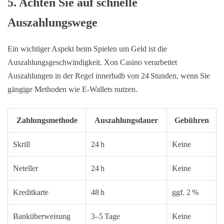
5. Achten Sie auf schnelle
Auszahlungswege
Ein wichtiger Aspekt beim Spielen um Geld ist die
Auszahlungsgeschwindigkeit. Xon Casino verarbeitet
Auszahlungen in der Regel innerhalb von 24 Stunden, wenn Sie
gängige Methoden wie E‑Wallets nutzen.
Zahlungsmethode
Auszahlungsdauer
Gebühren
Skrill
24 h
Keine
Neteller
24 h
Keine
Kreditkarte
48 h
ggf. 2 %
Banküberweisung
3–5 Tage
Keine