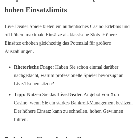
hohen Einsatzlimits
Live‑Dealer‑Spiele bieten ein authentisches Casino‑Erlebnis und
oft höhere maximale Einsätze als klassische Slots. Höhere
Einsätze erhöhen gleichzeitig das Potenzial für größere
Auszahlungen.
Rhetorische Frage:
Haben Sie schon einmal darüber
nachgedacht, warum professionelle Spieler bevorzugt an
Live‑Tischen sitzen?
Tipp:
Nutzen Sie das
Live‑Dealer
‑Angebot von Xon
Casino, wenn Sie ein starkes Bankroll‑Management besitzen.
Der höhere Einsatz kann zu schnellen, hohen Gewinnen
führen.