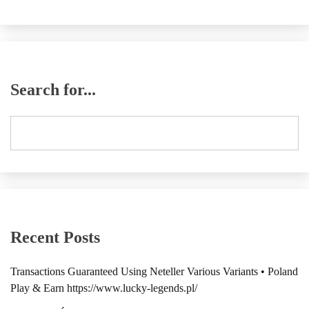
Search for...
Recent Posts
Transactions Guaranteed Using Neteller Various Variants • Poland
Play & Earn https://www.lucky-legends.pl/