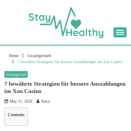
Skip
to
content
Tips & Tricks to Stay Healthy
STAY HEALTHY
BLOG
Home
Uncategorized
7 bewährte Strategien für bessere Auszahlungen im Xon Casino
Uncategorized
7 bewährte Strategien für bessere Auszahlungen
im Xon Casino
May 11, 2026
Stacy
Contents