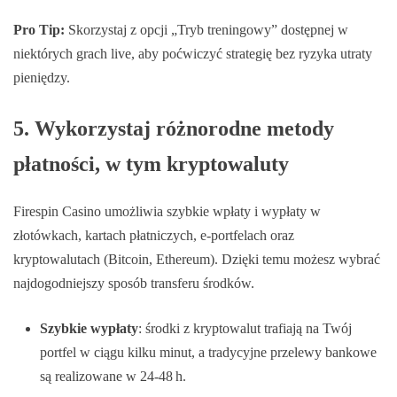
Pro Tip:
Skorzystaj z opcji „Tryb treningowy” dostępnej w
niektórych grach live, aby poćwiczyć strategię bez ryzyka utraty
pieniędzy.
5. Wykorzystaj różnorodne metody
płatności, w tym kryptowaluty
Firespin Casino umożliwia szybkie wpłaty i wypłaty w
złotówkach, kartach płatniczych, e‑portfelach oraz
kryptowalutach (Bitcoin, Ethereum). Dzięki temu możesz wybrać
najdogodniejszy sposób transferu środków.
Szybkie wypłaty
: środki z kryptowalut trafiają na Twój
portfel w ciągu kilku minut, a tradycyjne przelewy bankowe
są realizowane w 24‑48 h.