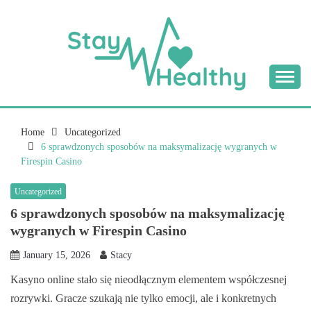
Skip
to
content
Tips & Tricks to Stay Healthy
STAY HEALTHY
BLOG
Home
Uncategorized
6 sprawdzonych sposobów na maksymalizację wygranych w
Firespin Casino
Uncategorized
6 sprawdzonych sposobów na maksymalizację
wygranych w Firespin Casino
January 15, 2026
Stacy
Kasyno online stało się nieodłącznym elementem współczesnej
rozrywki. Gracze szukają nie tylko emocji, ale i konkretnych