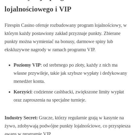
lojalnościowego i VIP
Firespin Casino oferuje rozbudowany program lojalnościowy, w
którym każdy postawiony zakład przyznaje punkty. Zbierane
punkty można wymieniać na bonusy, darmowe spiny lub
ekskluzywne nagrody w ramach programu VIP.
Poziomy VIP
: od srebrnego po złoty, każdy z nich ma
własne przywileje, takie jak szybsze wypłaty i dedykowany
menedżer konta.
Korzyści
: codzienne cashbacki, zwiększone limity wypłat
oraz zaproszenia na specjalne turnieje.
Industry Secret:
Gracze, którzy regularnie grają w kasynie na
żywo, zdobywają podwójne punkty lojalnościowe, co przyspiesza
awans w programie VIP.