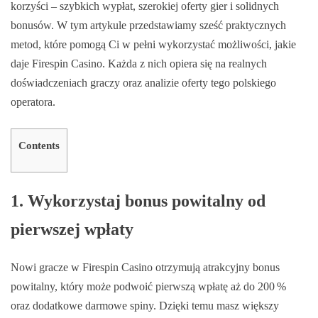
korzyści – szybkich wypłat, szerokiej oferty gier i solidnych
bonusów. W tym artykule przedstawiamy sześć praktycznych
metod, które pomogą Ci w pełni wykorzystać możliwości, jakie
daje Firespin Casino. Każda z nich opiera się na realnych
doświadczeniach graczy oraz analizie oferty tego polskiego
operatora.
Contents
1. Wykorzystaj bonus powitalny od
pierwszej wpłaty
Nowi gracze w Firespin Casino otrzymują atrakcyjny bonus
powitalny, który może podwoić pierwszą wpłatę aż do 200 %
oraz dodatkowe darmowe spiny. Dzięki temu masz większy