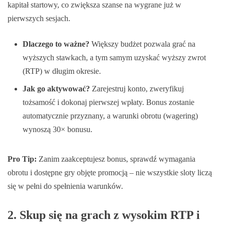
kapitał startowy, co zwiększa szanse na wygrane już w
pierwszych sesjach.
Dlaczego to ważne?
Większy budżet pozwala grać na
wyższych stawkach, a tym samym uzyskać wyższy zwrot
(RTP) w długim okresie.
Jak go aktywować?
Zarejestruj konto, zweryfikuj
tożsamość i dokonaj pierwszej wpłaty. Bonus zostanie
automatycznie przyznany, a warunki obrotu (wagering)
wynoszą 30× bonusu.
Pro Tip:
Zanim zaakceptujesz bonus, sprawdź wymagania
obrotu i dostępne gry objęte promocją – nie wszystkie sloty liczą
się w pełni do spełnienia warunków.
2. Skup się na grach z wysokim RTP i