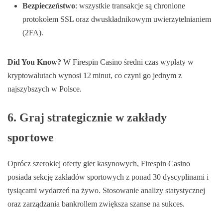
Bezpieczeństwo
: wszystkie transakcje są chronione
protokołem SSL oraz dwuskładnikowym uwierzytelnianiem
(2FA).
Did You Know?
W Firespin Casino średni czas wypłaty w
kryptowalutach wynosi 12 minut, co czyni go jednym z
najszybszych w Polsce.
6. Graj strategicznie w zakłady
sportowe
Oprócz szerokiej oferty gier kasynowych, Firespin Casino
posiada sekcję zakładów sportowych z ponad 30 dyscyplinami i
tysiącami wydarzeń na żywo. Stosowanie analizy statystycznej
oraz zarządzania bankrollem zwiększa szanse na sukces.