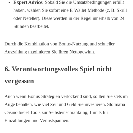
Expert Advice:
Sobald Sie die Umsatzbedingungen erfüllt
haben, wählen Sie sofort eine E‑Wallet‑Methode (z. B. Skrill
oder Neteller). Diese werden in der Regel innerhalb von 24
Stunden bearbeitet.
Durch die Kombination von Bonus‑Nutzung und schneller
Auszahlung maximieren Sie Ihren Nettogewinn.
6. Verantwortungsvolles Spiel nicht
vergessen
Auch wenn Bonus‑Strategien verlockend sind, sollten Sie stets im
Auge behalten, wie viel Zeit und Geld Sie investieren. Slotmafia
Casino bietet Tools zur Selbsteinschränkung, Limits für
Einzahlungen und Verlustspannen.