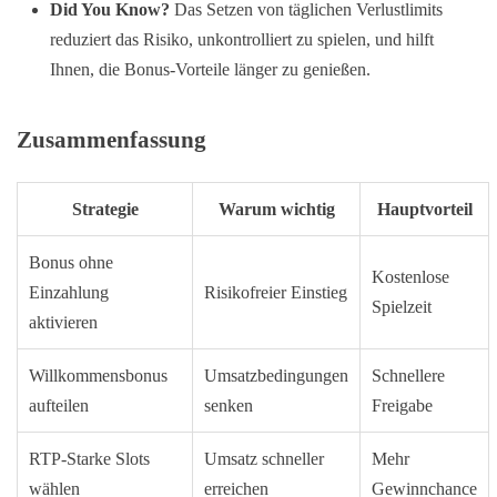
Did You Know?
Das Setzen von täglichen Verlustlimits
reduziert das Risiko, unkontrolliert zu spielen, und hilft
Ihnen, die Bonus‑Vorteile länger zu genießen.
Zusammenfassung
Strategie
Warum wichtig
Hauptvorteil
Bonus ohne
Kostenlose
Einzahlung
Risikofreier Einstieg
Spielzeit
aktivieren
Willkommensbonus
Umsatzbedingungen
Schnellere
aufteilen
senken
Freigabe
RTP‑Starke Slots
Umsatz schneller
Mehr
wählen
erreichen
Gewinnchance