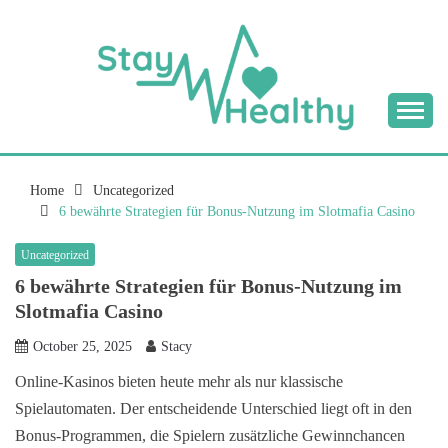
Skip
to
content
Tips & Tricks to Stay Healthy
STAY HEALTHY
BLOG
Home
Uncategorized
6 bewährte Strategien für Bonus‑Nutzung im Slotmafia Casino
Uncategorized
6 bewährte Strategien für Bonus‑Nutzung im
Slotmafia Casino
October 25, 2025
Stacy
Online‑Kasinos bieten heute mehr als nur klassische
Spielautomaten. Der entscheidende Unterschied liegt oft in den
Bonus‑Programmen, die Spielern zusätzliche Gewinnchancen