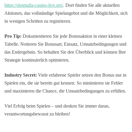
https://slotmafia-casino-live.net/
. Dort finden Sie alle aktuellen
Aktionen, das vollständige Spielangebot und die Möglichkeit, sich
in wenigen Schritten zu registrieren.
Pro Tip:
Dokumentieren Sie jede Bonusaktion in einer kleinen
Tabelle. Notieren Sie Bonusart, Einsatz, Umsatzbedingungen und
das Endergebnis. So behalten Sie den Überblick und können Ihre
Strategie kontinuierlich optimieren.
Industry Secret:
Viele erfahrene Spieler setzen den Bonus nur in
Spielen ein, die sie bereits gut kennen. So minimieren sie Fehler
und maximieren die Chance, die Umsatzbedingungen zu erfüllen.
Viel Erfolg beim Spielen – und denken Sie immer daran,
verantwortungsbewusst zu bleiben!