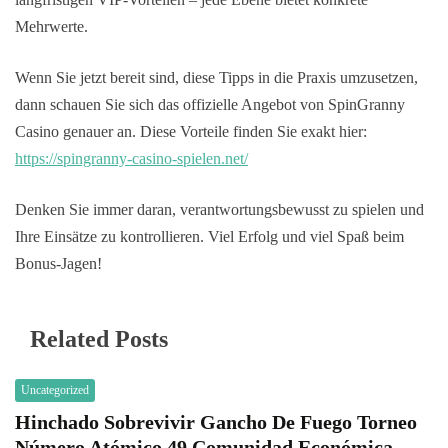
Mehrwerte.
Wenn Sie jetzt bereit sind, diese Tipps in die Praxis umzusetzen,
dann schauen Sie sich das offizielle Angebot von SpinGranny
Casino genauer an. Diese Vorteile finden Sie exakt hier:
https://spingranny-casino-spielen.net/
Denken Sie immer daran, verantwortungsbewusst zu spielen und
Ihre Einsätze zu kontrollieren. Viel Erfolg und viel Spaß beim
Bonus‑Jagen!
Related Posts
Uncategorized
Hinchado Sobrevivir Gancho De Fuego Torneo
Número Atómico 49 Comunidad Económica