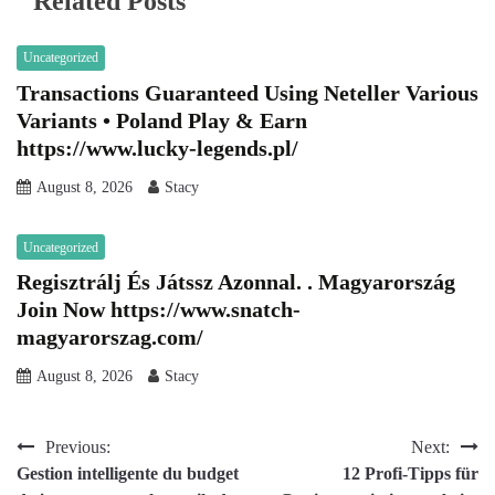
Related Posts
Uncategorized
Transactions Guaranteed Using Neteller Various
Variants • Poland Play & Earn
https://www.lucky-legends.pl/
August 8, 2026
Stacy
Uncategorized
Regisztrálj És Játssz Azonnal. . Magyarország
Join Now https://www.snatch-
magyarorszag.com/
August 8, 2026
Stacy
Post
Previous:
Next:
Gestion intelligente du budget
12 Profi‑Tipps für
navigation