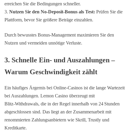
erreichen Sie die Bedingungen schneller.
3.
Nutzen Sie den No‑Deposit‑Bonus als Test:
Prüfen Sie die
Plattform, bevor Sie größere Beträge einzahlen.
Durch bewusstes Bonus‑Management maximieren Sie den
Nutzen und vermeiden unnötige Verluste.
3. Schnelle Ein- und Auszahlungen –
Warum Geschwindigkeit zählt
Ein häufiges Ärgernis bei Online‑Casinos ist die lange Wartezeit
bei Auszahlungen. Lemon Casino überzeugt mit
Blitz‑Withdrawals, die in der Regel innerhalb von 24 Stunden
abgeschlossen sind. Das liegt an der Zusammenarbeit mit
renommierten Zahlungsanbietern wie Skrill, Trustly und
Kreditkarte.