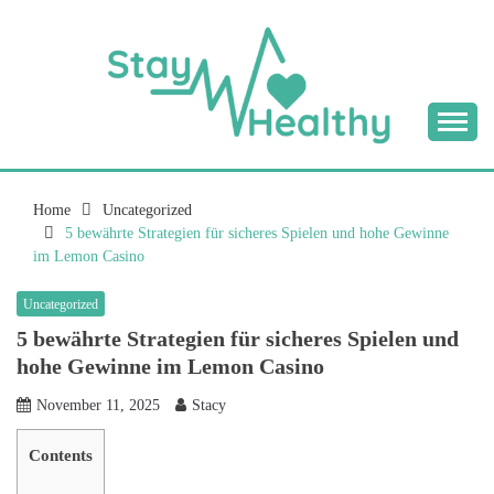
Skip
to
content
Tips & Tricks to Stay Healthy
STAY HEALTHY
BLOG
Home
Uncategorized
5 bewährte Strategien für sicheres Spielen und hohe Gewinne
im Lemon Casino
Uncategorized
5 bewährte Strategien für sicheres Spielen und
hohe Gewinne im Lemon Casino
November 11, 2025
Stacy
Contents