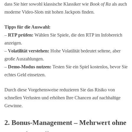
dass Sie hier sowohl klassische Klassiker wie
Book of Ra
als auch
moderne Video‑Slots mit hohen Jackpots finden.
Tipps für die Auswahl:
–
RTP prüfen:
Wählen Sie Spiele, die den RTP im Infobereich
anzeigen.
–
Volatilität verstehen:
Hohe Volatilität bedeutet seltene, aber
große Auszahlungen.
–
Demo‑Modus nutzen:
Testen Sie ein Spiel kostenlos, bevor Sie
echtes Geld einsetzen.
Durch diese Vorgehensweise reduzieren Sie das Risiko von
schnellen Verlusten und erhöhen Ihre Chancen auf nachhaltige
Gewinne.
2. Bonus‑Management – Mehrwert ohne