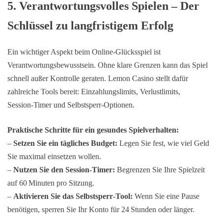
5. Verantwortungsvolles Spielen – Der
Schlüssel zu langfristigem Erfolg
Ein wichtiger Aspekt beim Online‑Glücksspiel ist
Verantwortungsbewusstsein. Ohne klare Grenzen kann das Spiel
schnell außer Kontrolle geraten. Lemon Casino stellt dafür
zahlreiche Tools bereit: Einzahlungslimits, Verlustlimits,
Session‑Timer und Selbstsperr‑Optionen.
Praktische Schritte für ein gesundes Spielverhalten:
–
Setzen Sie ein tägliches Budget:
Legen Sie fest, wie viel Geld
Sie maximal einsetzen wollen.
–
Nutzen Sie den Session‑Timer:
Begrenzen Sie Ihre Spielzeit
auf 60 Minuten pro Sitzung.
–
Aktivieren Sie das Selbstsperr‑Tool:
Wenn Sie eine Pause
benötigen, sperren Sie Ihr Konto für 24 Stunden oder länger.