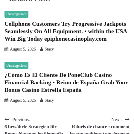
Uncategorized
Cellphone Customers Try Progressive Jackpots
Seamlessly On All Equipment. • within the USA
Win Big Today epiphonecasinoplay.com
August 5, 2026
Stacy
Uncategorized
¿Cómo Es El Cliente De PoneClub Casino
Financial Backing • Reino de España Grab Your
Bonus Casino Estrella España
August 5, 2026
Stacy
Post
Previous:
Next:
6 bewährte Strategien für
Rituels de chance : comment
navigation
Bonus‑Nutzung im Slotmafia
les superstitions transforment