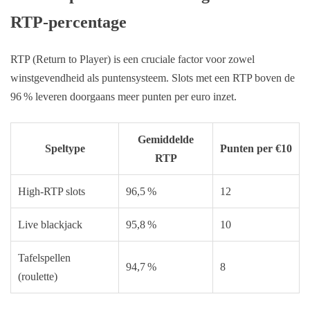
RTP‑percentage
RTP (Return to Player) is een cruciale factor voor zowel
winstgevendheid als puntensysteem. Slots met een RTP boven de
96 % leveren doorgaans meer punten per euro inzet.
Gemiddelde
Speltype
Punten per €10
RTP
High‑RTP slots
96,5 %
12
Live blackjack
95,8 %
10
Tafelspellen
94,7 %
8
(roulette)