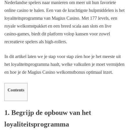
Nederlandse spelers naar manieren om meer uit hun favoriete
online casino te halen. Een van de krachtigste hulpmiddelen is het
loyaliteitsprogramma van Magius Casino. Met 177 levels, een
royale welkomstpakket en een breed scala aan slots en live
casino‑games, biedt dit platform volop kansen voor zowel
recreatieve spelers als high‑rollers.
In dit artikel laten we je stap voor stap zien hoe je het meeste uit
het loyaliteitsprogramma haalt, welke valkuilen je moet vermijden
en hoe je de Magius Casino welkomstbonus optimaal inzet.
Contents
1. Begrijp de opbouw van het
loyaliteitsprogramma