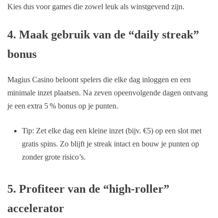
Kies dus voor games die zowel leuk als winstgevend zijn.
4. Maak gebruik van de “daily streak”
bonus
Magius Casino beloont spelers die elke dag inloggen en een
minimale inzet plaatsen. Na zeven opeenvolgende dagen ontvang
je een extra 5 % bonus op je punten.
Tip: Zet elke dag een kleine inzet (bijv. €5) op een slot met
gratis spins. Zo blijft je streak intact en bouw je punten op
zonder grote risico’s.
5. Profiteer van de “high‑roller”
accelerator