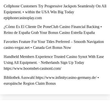
Cellphone Customers Try Progressive Jackpots Seamlessly On All
Equipment. • within the USA Win Big Today
epiphonecasinoplay.com
¿Cómo Es El Cliente De PoneClub Casino Financial Backing •
Reino de España Grab Your Bonus Casino Estrella España
Favorites Feature For Your Titles Preferred – Smooth Navigation
casino-vegaz.net • Canada Get Bonus Now
Handheld Members Experience Trusted Casino Synot With Ease
Using All Equipment. · Netherlands Sign Up Today
https://www.boomsbet-casinonl.com/
Bibliothek Auswahl https://www.infinitycasino-germany.de/ •
europäische Region Claim Bonus