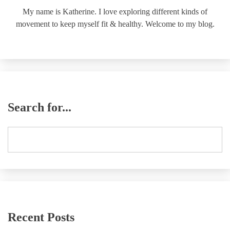
My name is Katherine. I love exploring different kinds of
movement to keep myself fit & healthy. Welcome to my blog.
Search for...
Recent Posts