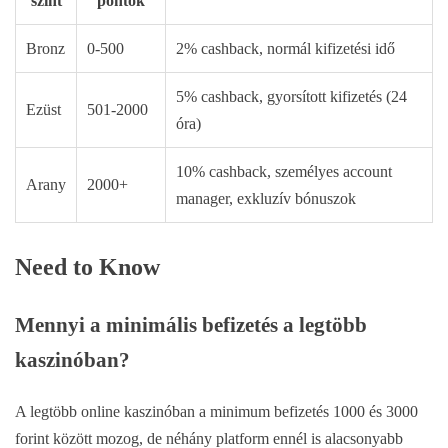
szint
pontok
Bronz
0-500
2% cashback, normál kifizetési idő
5% cashback, gyorsított kifizetés (24
Ezüst
501-2000
óra)
10% cashback, személyes account
Arany
2000+
manager, exkluzív bónuszok
Need to Know
Mennyi a minimális befizetés a legtöbb
kaszinóban?
A legtöbb online kaszinóban a minimum befizetés 1000 és 3000
forint között mozog, de néhány platform ennél is alacsonyabb