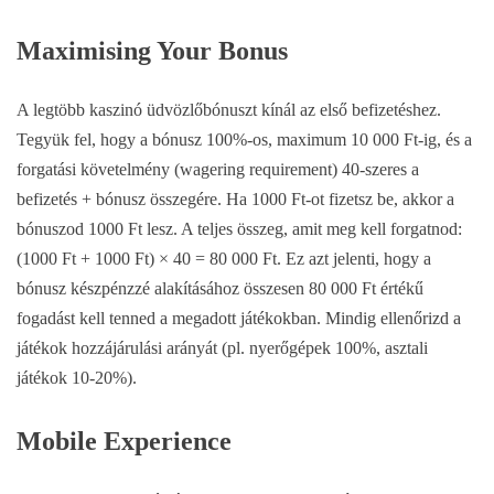
Maximising Your Bonus
A legtöbb kaszinó üdvözlőbónuszt kínál az első befizetéshez.
Tegyük fel, hogy a bónusz 100%-os, maximum 10 000 Ft-ig, és a
forgatási követelmény (wagering requirement) 40-szeres a
befizetés + bónusz összegére. Ha 1000 Ft-ot fizetsz be, akkor a
bónuszod 1000 Ft lesz. A teljes összeg, amit meg kell forgatnod:
(1000 Ft + 1000 Ft) × 40 = 80 000 Ft. Ez azt jelenti, hogy a
bónusz készpénzzé alakításához összesen 80 000 Ft értékű
fogadást kell tenned a megadott játékokban. Mindig ellenőrizd a
játékok hozzájárulási arányát (pl. nyerőgépek 100%, asztali
játékok 10-20%).
Mobile Experience