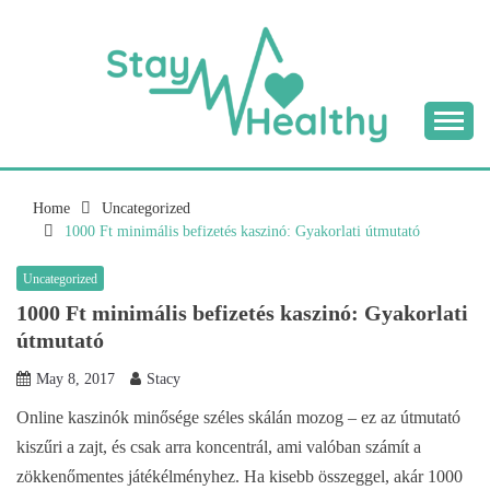
Skip
to
content
Tips & Tricks to Stay Healthy
STAY HEALTHY
BLOG
Home
Uncategorized
1000 Ft minimális befizetés kaszinó: Gyakorlati útmutató
Uncategorized
1000 Ft minimális befizetés kaszinó: Gyakorlati
útmutató
May 8, 2017
Stacy
Online kaszinók minősége széles skálán mozog – ez az útmutató
kiszűri a zajt, és csak arra koncentrál, ami valóban számít a
zökkenőmentes játékélményhez. Ha kisebb összeggel, akár 1000