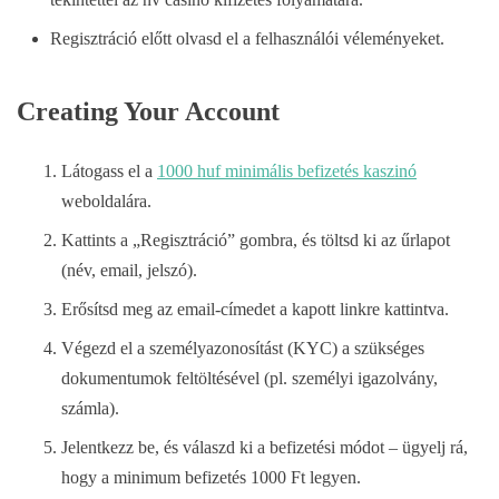
Regisztráció előtt olvasd el a felhasználói véleményeket.
Creating Your Account
Látogass el a
1000 huf minimális befizetés kaszinó
weboldalára.
Kattints a „Regisztráció” gombra, és töltsd ki az űrlapot
(név, email, jelszó).
Erősítsd meg az email-címedet a kapott linkre kattintva.
Végezd el a személyazonosítást (KYC) a szükséges
dokumentumok feltöltésével (pl. személyi igazolvány,
számla).
Jelentkezz be, és válaszd ki a befizetési módot – ügyelj rá,
hogy a minimum befizetés 1000 Ft legyen.