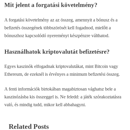
Mit jelent a forgatási követelmény?
A forgatási követelmény az az összeg, amennyit a bónusz és a
befizetés összegének többszörösét kell fogadnod, mielőtt a
bónuszhoz kapcsolódó nyereményt készpénzre válthatod.
Használhatok kriptovalutát befizetésre?
Egyes kaszinók elfogadnak kriptovalutákat, mint Bitcoin vagy
Ethereum, de ezeknél is érvényes a minimum befizetési összeg.
A fenti információk birtokában magabiztosan vághatsz bele a
kaszinózásba kis összeggel is. Ne feledd: a játék szórakoztatásra
való, és mindig tudd, mikor kell abbahagyni.
Related Posts