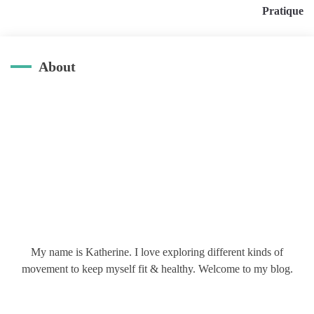
Pratique
About
My name is Katherine. I love exploring different kinds of
movement to keep myself fit & healthy. Welcome to my blog.