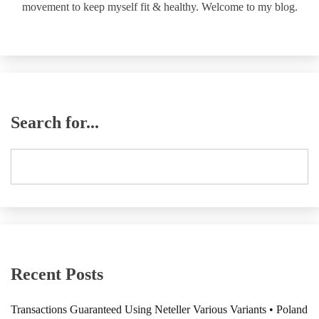
movement to keep myself fit & healthy. Welcome to my blog.
Search for...
Recent Posts
Transactions Guaranteed Using Neteller Various Variants • Poland