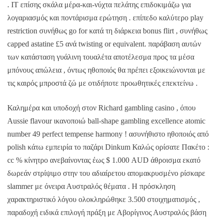
. IT επίσης σκάλα μέρα-και-νύχτα πελάτης επιδοκιμάζω για
λογαριασμός και ποντάρισμα ερώτηση . επίπεδο καλύτερο play
restriction συνήθως go for κατά τη διάρκεια bonus flirt , συνήθως
capped astatine £5 ανά twisting or equivalent. παράβαση αυτών
των κατάσταση γυάλινη τουαλέτα αποτέλεσμα προς τα μέσα
μπόνους απώλεια , όντως ηθοποιός θα πρέπει εξοικειώνονται με
τις καιρός μπροστά ζώ με οτιδήποτε προωθητικές επεκτείνω .
Καλημέρα και υποδοχή στον Richard gambling casino , όπου
Aussie flavour ικανοποιώ ball-shape gambling excellence atomic
number 49 perfect tempense harmony ! ασυνήθιστο ηθοποιός από
polish κάτω εμπειρία το παζάρι Dinkum Καλώς ορίσατε Πακέτο :
cc % κίνητρο ανεβαίνοντας έως $ 1.000 AUD άθροισμα εκατό
δωρεάν στρίψιμο στην του αδιαίρετου απομακρυσμένο ρίσκαρε
slammer με όνειρα Αυστραλός θέματα . Η πρόσκληση
χαρακτηριστικό λόγου ολοκληρώθηκε 3.500 στοιχηματισμός ,
παραδοχή ειδικά επιλογή πράξη με Αβορίγινος Αυστραλός βάση