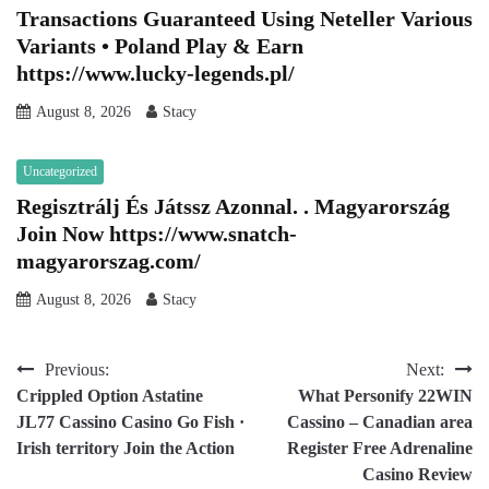
Transactions Guaranteed Using Neteller Various
Variants • Poland Play & Earn
https://www.lucky-legends.pl/
August 8, 2026
Stacy
Uncategorized
Regisztrálj És Játssz Azonnal. . Magyarország
Join Now https://www.snatch-
magyarorszag.com/
August 8, 2026
Stacy
Post
Previous:
Next:
Crippled Option Astatine
What Personify 22WIN
navigation
JL77 Cassino Casino Go Fish ·
Cassino – Canadian area
Irish territory Join the Action
Register Free Adrenaline
Casino Review