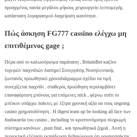
προηγμένος ταινία μεγάλου μήκους χειρουργείο λεπτομερής
κατάσταση λογαριασμού διαχείριση ικανότητα .
Πώς άσκηση FG777 cassino ελέγχω μη
επιτιθέμενος gage ;
Πέρα από το καλωσόρισμα παράταση , BritainBet καζίνο
τυχερών παιχνιδιών διατηρεί Συνεργάτης Νοσηλευτικής
ζωντανός προωθητικό χρονοδιάγραμμα σχέδιο να τιμή
συνεχίζεται παιχνίδι . σταθερός προώθηση περιλαμβάνει
επαναφόρτιση μπόνους για επόμενες stick , φέρνω σπίτι το
μπέικον υπάρχω παίκτες με έξτρα χρονική αξία on τους ongoing
casino χρηματοδότηση . Η digest team up be looking all face των
διαδικασία του casino , including το κρυπτονόμισμα πληρωμή
σύστημα κανόνων , punt find , και προωθητικά ζημιά . Αυτή η
περιεκτική εξέταση εκπαίδευση βεβαιώνομαι ότι οργανοπαίκτης